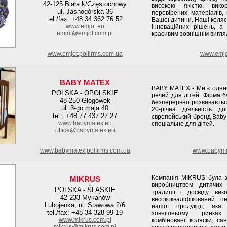
42-125 Biała k/Częstochowy
високою якістю, вико
ul. Jasnogórska 36
перевірених матеріалів,
tel./fax: +48 34 362 76 52
Вашої дитини. Наші коляс
www.emjot.eu
інноваційних рішень, а
emjot@emjot.com.pl
красивим зовнішнім вигля
www.emjot.polfirms.com.ua
www.emjo
BABY MATEX
BABY MATEX - Ми є одним
POLSKA - OPOLSKIE
речей для дітей. Фірма б
48-250 Głogówek
безперервно розвиваєтьс
ul. 3-go maja 40
20-річна діяльність д
tel.: +48 77 437 27 27
європейський бренд BabyM
www.babymatex.eu
спеціально для дітей.
office@babymatex.eu
www.babymatex.polfirms.com.ua
www.babyma
Компанія MIKRUS була з
MIKRUS
виробництвом дитячих 
POLSKA - ŚLĄSKIE
традиції і досвіду, ви
42-233 Mykanów
висококваліфікований п
Lubojenka, ul. Stawowa 2/6
нашої продукції, яка
tel./fax: +48 34 328 99 19
зовнішньому ринках.
www.mikrus.com.pl
комбіновані коляски, сан