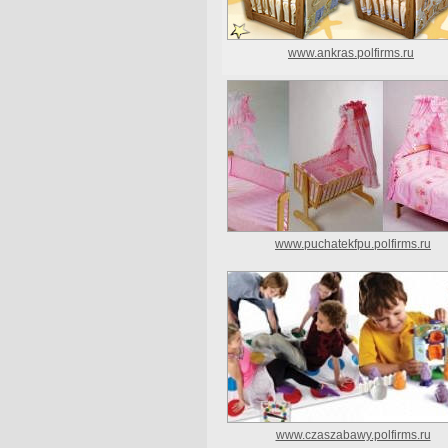
www.ankras.polfirms.ru
www.puchatekfpu.polfirms.ru
www.czaszabawy.polfirms.ru