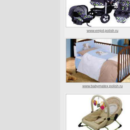
www.emjot.polish.ru
www.babymatex.polish.ru