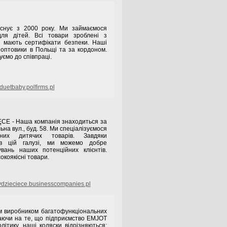
існує з 2000 року. Ми займаємося
для дітей. Всі товари зроблені з
кі мають сертифікати безпеки. Наші
 оптовики в Польщі та за кордоном.
уємо до співпраці.
uetbaby.polfirms.pl
CE - Наша компанія знаходиться за
ьна вул., буд. 58. Ми спеціалізуємося
их дитячих товарів. Завдяки
 в цій галузі, ми можемо добре
увань наших потенційних клієнтів.
коякісні товари.
dzieciece.businesscompanies.pl
м виробником багатофункціональних
аючи на те, що підприємство EMJOT
літику, наші коляски відрізняються: