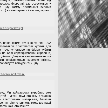
аму відтінків постільних тканин, від
ьських фірм, які застосовуються у
мо цілу гамму постільних виробів
 т.д.) в стандартних і нестандартних
.arus.polfirms.pl
наша фірма функціонує від 1992
готовляли пластмасові кубики для
го початку створення фірми кубики
 на базі сертифікованої сировини,
з дітьми. Дякуючи автоматизованому
шки вирізняються високою якістю,
вабливу та конкурентну ціну.
baczek.polfirms.pl
оку. Ми займаємося виробництвом
ітей і дітей грудного віку. Сучасна
ть атестованих матеріалів, багатий
рентні ціни сприяють тому, що наші
огам кожного клієнта.