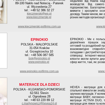
недалеко від Накла на
89-100 Nakło nad Notecią - Paterek
воєводстві. Від самог
ul. Wyzwolenia 27
підприємство. Багаторічн
tel.: +48 52 386 32 27
вивчити і зрозуміти осо
kieczmerski@wp.pl
досвіду. Таким чином, ми
www.kieczmerski.pl
різних методів організації
www.kieczmerski.polfirms.com.ua
www.ki
EPINOKIO
EPINOKIO - Ми є польсь
дерев'яних іграшок за
POLSKA - MAŁOPOLSKIE
оптовий та роздрібний пр
31-054 Kraków
взаємовигідне співроб
ul. Grzegórzecka 10
складами і дистриб'ютора
tel.: +48 506 087 585
співпраці. Інтернет-мага
bok@epinokio.pl
клієнти могли купити дер
www.epinokio.pl
сфер життя, такі, як: розва
www.epinokio.polfirms.com.ua
www.e
MATERACE DLA DZIECI
HEVEA - матраци для в
POLSKA - KUJAWSKO-POMORSKIE
спальної кімнати ви знай
62-561 Ślesin
зручних матраців. У колек
ul. Ogrodowa 28
матраци BABY, латексно-
tel.: +48 63 220 89 12
матраци ACTIVIA DUO, т
c.martynowicz@hevea24.pl
матраци для ліжок та коли