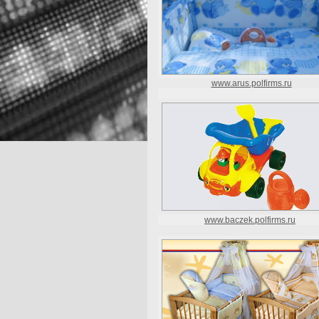
www.arus.polfirms.ru
www.baczek.polfirms.ru