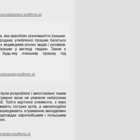
acedladzieci.polfirms.pl
, яка виробляє різноманітні іграшки.
родажу улюбленої іграшки багатьох
 ведмедиків різних видів і розмірів.
іграшки у вигляді тварин. Також є
и будь-яку плюшеву іграшку під
sieagaty.polfirms.pl
 були розроблені і виготовлені таким
суванні вони не уявляли небезпеки
ей. Тобто картонні елементи, з яких
мають гострих кутів, а хвилеподібні
ерешкоджають отриманню випадкових
ідповідає європейським і польським
ок.
.tektoy.polfirms.pl