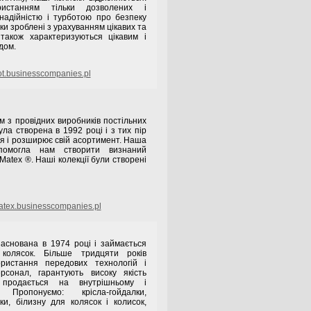
ристанням тільки дозволених і
 надійністю і турботою про безпеку
ки зроблені з урахуванням цікавих та
 також характеризуються цікавим і
дом.
t.businesscompanies.pl
 з провідних виробників постільних
ула створена в 1992 році і з тих пір
я і розширює свій асортимент. Наша
опомогла нам створити визнаний
atex ®. Наші колекції були створені
tex.businesscompanies.pl
аснована в 1974 році і займається
колясок. Більше тридцяти років
користання передових технологій і
ерсонал, гарантують високу якість
 продається на внутрішньому і
 Пропонуємо: крісла-гойдалки,
ки, білизну для колясок і колисок,