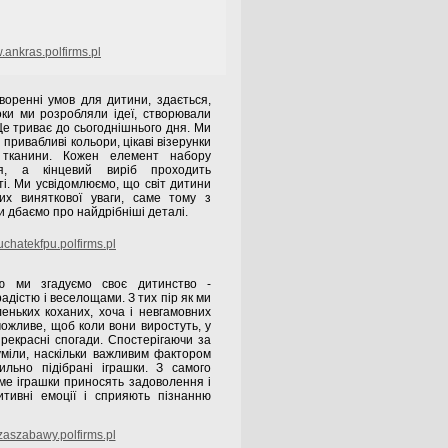
ankras.polfirms.pl
оренні умов для дитини, здається,
оки ми розробляли ідеї, створювали
. Це триває до сьогоднішнього дня. Ми
привабливі кольори, цікаві візерунки
і тканини. Кожен елемент набору
ся, а кінцевий виріб проходить
і. Ми усвідомлюємо, що світ дитини
их виняткової уваги, саме тому з
 дбаємо про найдрібніші деталі.
chatekfpu.polfirms.pl
єю ми згадуємо своє дитинство -
адістю і веселощами. З тих пір як ми
еньких коханих, хоча і невгамовних
можливе, щоб коли вони виростуть, у
рекрасні спогади. Спостерігаючи за
міли, наскільки важливим фактором
ильно підібрані іграшки. З самого
аме іграшки приносять задоволення і
итивні емоції і сприяють пізнанню
aszabawy.polfirms.pl