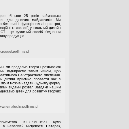
quet більше 25 років займається
ня для дитячих майданчиків. Ми
 безпечні і функціональні пристрої,
аційні технології, унікальний дизайн
 GT - це сучасний спосіб з'єднання
нашу продукцію.
croquet.polfirms.pl
ні ми продаємо творчі і розвиваючі
и ми підбираємо таким чином, щоб
еативного і абстрактного мислення.
ть дитині приємно провести час з
 яким можна надати будь-яку форму.
вими видами розваг. Завдяки нашим
адихаємо дітей для розвитку творчих
ywnemaluchy.polfirms.pl
ідприємство KIECZMERSKI було
 в невеликій місцевості Патерек,