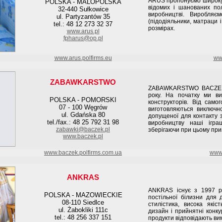
ARUS пропонуємо широку г
POLSKA - MALOPOLSKA
відомих і шанованих пол
32-440 Sułkowice
виробництві. Виробляє
ul. Partyzantów 35
(підодiяльники, матраци і
tel.: 48 12 273 32 37
розмірах.
www.arus.pl
fpharus@op.pl
www.arus.polfirms.eu
www
ZABAWKARSTWO
ZABAWKARSTWO BACZEK 
року. На початку ми ви
POLSKA - POMORSKI
конструкторів. Від само
07 - 100 Węgrów
виготовляються виключно
ul. Gdańska 80
допущеної для контакту 
tel./fax.: 48 25 792 31 98
виробництву наші ігра
zabawki@baczek.pl
зберігаючи при цьому при
www.baczek.pl
www.baczek.polfirms.com.ua
www.
ANKRAS
ANKRAS існує з 1997 р
POLSKA - MAZOWIECKIE
постільної білизни для д
08-110 Siedlce
стилістика, висока якіс
ul. Żabokliki 111c
дизайн і прийнятні конку
tel.: 48 256 337 151
продукти відповідають вим