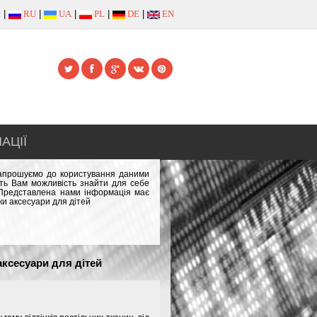
|
RU
|
UA
|
PL
|
DE
|
EN
АЦІЇ
 запрошуємо до користування даними
сть Вам можливість знайти для себе
. Представлена нами інформація має
ки аксесуари для дітей
аксесуари для дітей