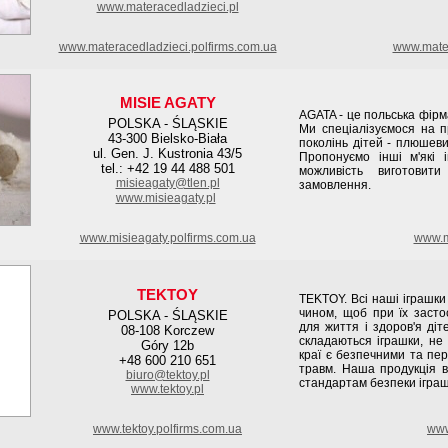
www.materacedladzieci.pl
www.materacedladzieci.polfirms.com.ua
www.mater
MISIE AGATY
AGATA - це польська фірма
POLSKA - ŚLĄSKIE
Ми спеціалізуємося на п
43-300 Bielsko-Biała
поколінь дітей - плюшевих
ul. Gen. J. Kustronia 43/5
Пропонуємо інші м'які 
tel.: +42 19 44 488 501
можливість виготовит
misieagaty@tlen.pl
замовлення.
www.misieagaty.pl
www.misieagaty.polfirms.com.ua
www.mi
TEKTOY
TEKTOY. Всі наші іграшки
чином, щоб при їх засто
POLSKA - ŚLĄSKIE
для життя і здоров'я діт
08-108 Korczew
складаються іграшки, не 
Góry 12b
краї є безпечними та п
+48 600 210 651
травм. Наша продукція в
biuro@tektoy.pl
стандартам безпеки іграш
www.tektoy.pl
www.tektoy.polfirms.com.ua
www