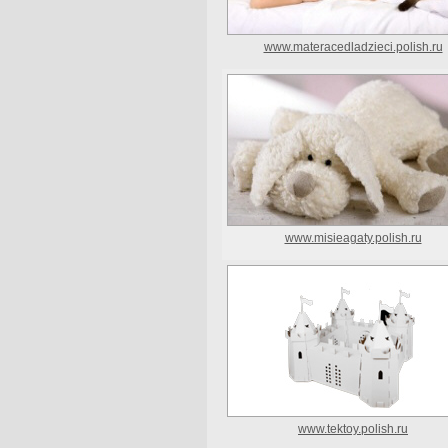
www.materacedladzieci.polish.ru
www.misieagaty.polish.ru
www.tektoy.polish.ru