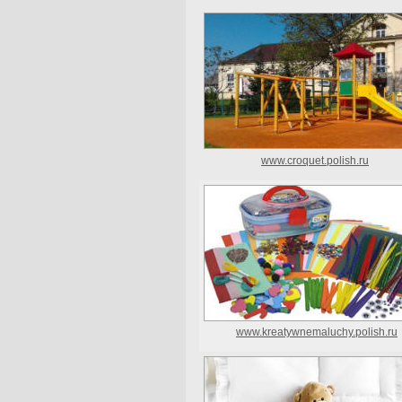
www.croquet.polish.ru
www.kreatywnemaluchy.polish.ru