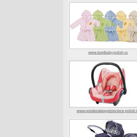
www.duetbaby.polish.ru
www.polskiesklepydzieciece.polish.