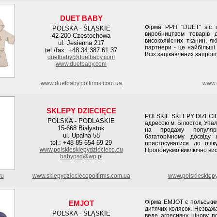
DUET BABY
Фірма PPH "DUET" s.c 
POLSKA - ŚLĄSKIE
виробництвом товарів 
42-200 Częstochowa
високоякісних тканин, я
ul. Jesienna 217
партнери - це найбільші
tel./fax: +48 34 387 61 37
Всіх зацікавлених запрош
duetbaby@duetbaby.com
www.duetbaby.com
www.duetbaby.polfirms.com.ua
www.d
SKLEPY DZIECIĘCE
POLSKIE SKLEPY DIZECIĘ
POLSKA - PODLASKIE
адресою м. Білосток, Упал
15-668 Białystok
на продажу популярн
ul. Upalna 58
багаторічному досвіду
tel.: +48 85 654 69 29
пристосуватися до очік
www.polskiesklepydzieciece.eu
Пропонуємо виключно висо
babypsd@wp.pl
ru
www.sklepydzieciecepolfirms.com.ua
www.polskiesklepy
Фірма EMJOT є польськи
EMJOT
дитячих колясок. Незваж
POLSKA - ŚLĄSKIE
веде агресивну цінову по