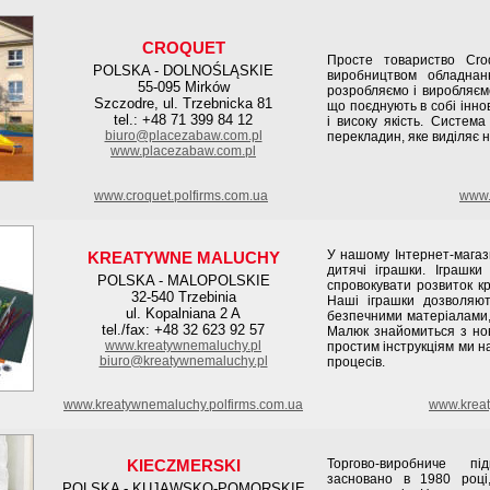
CROQUET
Просте товариство Cro
POLSKA - DOLNOŚLĄSKIE
виробництвом обладнан
55-095 Mirków
розробляємо і виробляємо
Szczodre, ul. Trzebnicka 81
що поєднують в собі іннов
tel.: +48 71 399 84 12
і високу якість. Система
biuro@placezabaw.com.pl
перекладин, яке виділяє 
www.placezabaw.com.pl
www.croquet.polfirms.com.ua
www.
У нашому Інтернет-магази
KREATYWNE MALUCHY
дитячі іграшки. Іграшк
POLSKA - MALOPOLSKIE
спровокувати розвиток кр
32-540 Trzebinia
Наші іграшки дозволяю
ul. Kopalniana 2 A
безпечними матеріалами,
tel./fax: +48 32 623 92 57
Малюк знайомиться з но
www.kreatywnemaluchy.pl
простим інструкціям ми н
biuro@kreatywnemaluchy.pl
процесів.
www.kreatywnemaluchy.polfirms.com.ua
www.kreat
KIECZMERSKI
Торгово-виробниче п
засновано в 1980 році,
POLSKA - KUJAWSKO-POMORSKIE