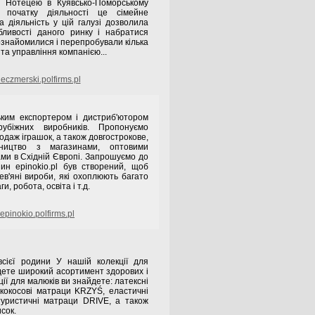
д Нотецею в Куявсько-Поморському
о початку діяльності це сімейне
а діяльність у цій галузі дозволила
бливості даного ринку і набратися
 ознайомилися і перепробували кілька
 та управління компанією...
eczmerski.polfirms.pl
ким експортером і дистриб'ютором
рубіжних виробників. Пропонуємо
одаж іграшок, а також довгострокове,
ітництво з магазинами, оптовими
ми в Східній Європі. Запрошуємо до
зин epinokio.pl був створений, щоб
ев'яні вироби, які охоплюють багато
ги, робота, освіта і т.д.
pinokio.polfirms.pl
сієї родини У нашій колекції для
дете широкий асортимент здорових і
ції для малюків ви знайдете: латексні
кокосові матраци KRZYŚ, еластичні
уристичні матраци DRIVE, а також
сок.