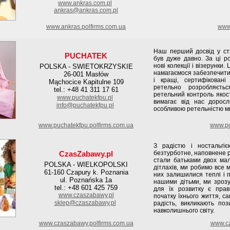
www.ankras.com.pl
ankras@ankras.com.pl
www.ankras.polfirms.com.ua
www.
Наш перший досвід у ств
PUCHATEK
був дуже давно. За ці р
нові колекції і візерунки
POLSKA - SWIETOKRZYSKIE
намагаємося забезпечити 
26-001 Masłów
і кращі, сертифікован
Mąchocice Kapitulne 109
ретельно розробляєть
tel.: +48 41 311 17 61
ретельний контроль якост
www.puchatekfpu.pl
вимагає від нас доросл
info@puchatekfpu.pl
особливою ретельністю ми
www.puchatekfpu.polfirms.com.ua
www.pu
З радістю і ностальгі
CzasZabawy.pl
безтурботне, наповнене р
стали батьками двох мал
POLSKA - WIELKOPOLSKI
дітлахів, ми робимо все 
61-160 Czapury k. Poznania
них залишилися теплі і п
ul. Poznańska 1a
нашими дітьми, ми зрозу
tel.: +48 601 425 759
для їх розвитку є прав
www.czaszabawy.pl
початку їхнього життя, с
sklep@czaszabawy.pl
радість, викликають поз
навколишнього світу.
www.czaszabawy.polfirms.com.ua
www.cz