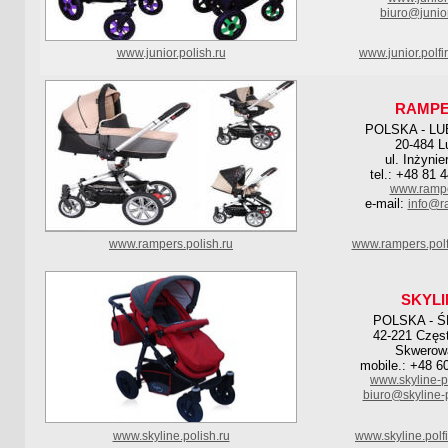
biuro@junior
www.junior.polish.ru
www.junior.polf
RAMP
POLSKA - L
20-484 Lu
ul. Inżynie
tel.: +48 81 
www.rampe
e-mail:
info@r
www.rampers.polish.ru
www.rampers.pol
SKYLI
POLSKA - Ś
42-221 Częs
Skwerow
mobile.: +48 6
www.skyline-p
biuro@skyline-
www.skyline.polish.ru
www.skyline.polf