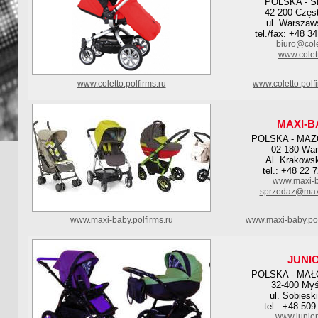
POLSKA - Ś
42-200 Częs
ul. Warszaw
tel./fax: +48 3
biuro@cole
www.colett
www.coletto.polfirms.ru
www.coletto.polf
MAXI-B
POLSKA - MA
02-180 Wa
Al. Krakows
tel.: +48 22 
www.maxi-b
sprzedaz@maxi
www.maxi-baby.polfirms.ru
www.maxi-baby.pol
JUNI
POLSKA - MA
32-400 Myś
ul. Sobiesk
tel.: +48 509
www.junior.