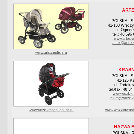
ART
POLSKA - S
42-130 Wręczy
ul. Ogrod
tel.: 48 696
www.artex-w
artex@artex-
www.artex.polish.ru
KRAS
POLSKA - S
42-125 K
ul. Tartako
tel./fax: 48 34
www.wozkikra
biuro@wozkikr
www.wozkikrasnal.polish.ru
www.wozkikrasnal
NAZWA F
POLSKA - 