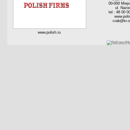
00-000 Miej
ul. Nazw
tel.: 48 00 0
www.poli
crab@kr.o
www.polish.ru