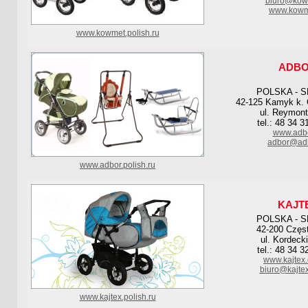
biuro@kow
www.kowm
www.kowmet.polish.ru
ADB
POLSKA - S
42-125 Kamyk k.
ul. Reymon
tel.: 48 34 3
www.adbo
adbor@adb
www.adbor.polish.ru
KAJT
POLSKA - S
42-200 Częs
ul. Kordeck
tel.: 48 34 3
www.kajtex.
biuro@kajtex
www.kajtex.polish.ru