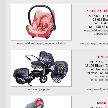
SKLEPY DZ
POLSKA - P
15-668 Bia
ul. Upaln
tel.: +48 85 
www.polskiesklepy
babypsd@
www.polskiesklepydzieciece.polish.ru
www.sklepydzieciece
EMJ
POLSKA - Ś
42-125 Biała k/
ul. Jasnogó
tel./fax: +48 3
www.emjo
emjot@emjot
www.emjot.polish.ru
www.emjot.polfi
MIKR