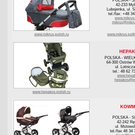
POLSKA - Ś
42-233 My
Lubojenka, ul. 
tel./fax: +48 3
www.mikrus
mikrus@mikru
www.mikrus.polish.ru
www.mikrus.polf
HEPA
POLSKA - WIE
64-300 Ostrów W
ul. Lotnicz
tel.: 48 62 7
www.hepak
hepakos@int
www.hepakos.polish.ru
KOWM
POLSKA - S
42-242 Rę
ul. Mstows
tel./fax 48 34