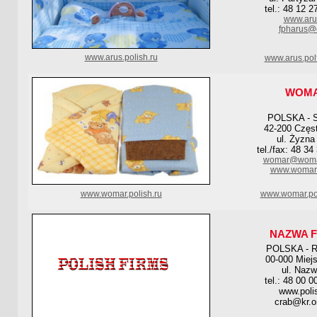
tel.: 48 12 2
www.aru
fpharus@
www.arus.polish.ru
www.arus.pol
WOM
POLSKA - 
42-200 Częs
ul. Żyzna
tel./fax: 48 34
womar@womar
www.womar.
www.womar.polish.ru
www.womar.pol
NAZWA F
POLSKA - 
00-000 Miej
ul. Nazw
tel.: 48 00 0
www.poli
crab@kr.o