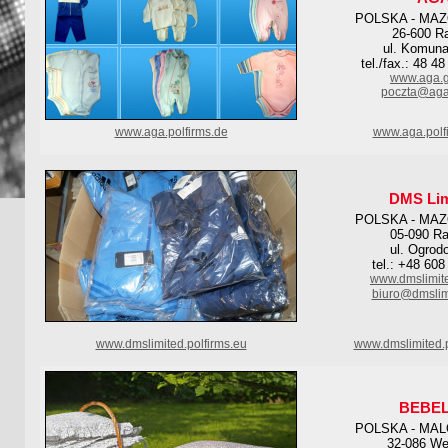
POLSKA - MA
26-600 R
ul. Komuna
tel./fax.: 48 4
www.aga.g
poczta@aga
www.aga.polfirms.de
www.aga.polf
DMS Lim
POLSKA - MA
05-090 R
ul. Ogrod
tel.: +48 60
www.dmslimit
biuro@dmslim
www.dmslimited.polfirms.eu
www.dmslimited.
BEBEL
POLSKA - MA
32-086 Wę