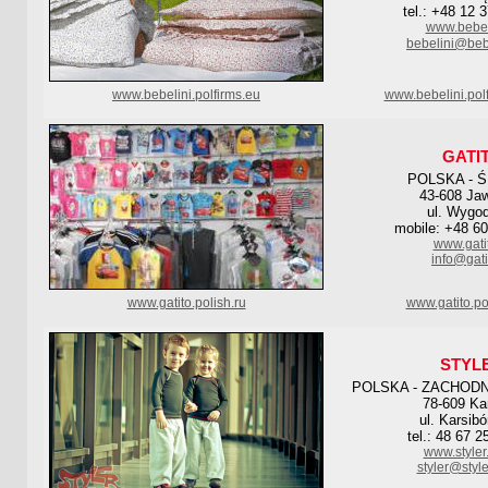
tel.: +48 12 
www.bebeli
bebelini@beb
www.bebelini.polfirms.eu
www.bebelini.pol
GATI
POLSKA - 
43-608 Ja
ul. Wygo
mobile: +48 6
www.gatit
info@gati
www.gatito.polish.ru
www.gatito.po
STYL
POLSKA - ZACHOD
78-609 Ka
ul. Karsibó
tel.: 48 67 2
www.styler.
styler@style