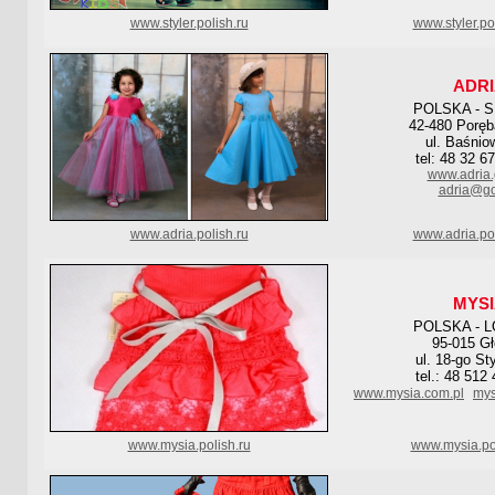
www.styler.polish.ru
www.styler.po
ADRI
POLSKA - 
42-480 Poręb
ul. Baśnio
tel: 48 32 6
www.adria.
adria@go
www.adria.polish.ru
www.adria.pol
MYSI
POLSKA - 
95-015 G
ul. 18-go St
tel.: 48 512
www.mysia.com.pl
mys
www.mysia.polish.ru
www.mysia.po