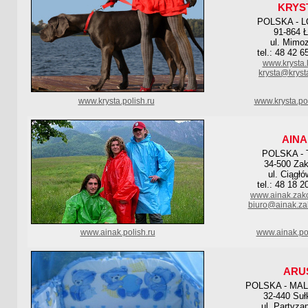
KRYS
POLSKA - 
91-864 
ul. Mimo
tel.: 48 42 6
www.krysta.
krysta@krysta
www.krysta.polish.ru
www.krysta.po
AINA
POLSKA -
34-500 Za
ul. Ciągł
tel.: 48 18 2
www.ainak.zak
biuro@ainak.za
www.ainak.polish.ru
www.ainak.po
ARU
POLSKA - MA
32-440 Suł
ul. Partyza