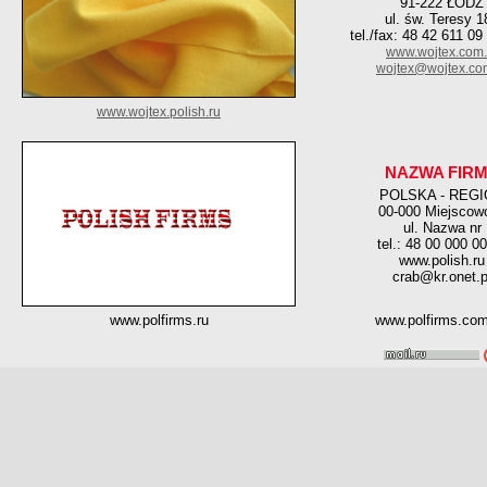
91-222 ŁÓDŹ
ul. św. Teresy 1
tel./fax: 48 42 611 09 
www.wojtex.com.
wojtex@wojtex.co
www.wojtex.polish.ru
NAZWA FIR
POLSKA - REG
00-000 Miejscow
ul. Nazwa nr
tel.: 48 00 000 0
www.polish.ru
crab@kr.onet.p
www.polfirms.ru
www.polfirms.co