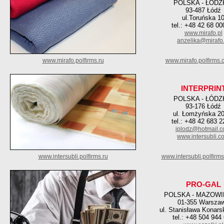
POLSKA - ŁÓDZ
93-487 Łódź
ul.Toruńska 1
tel.: +48 42 68 00
www.mirafo.pl
anzelika@mirafo.
www.mirafo.polfirms.ru
www.mirafo.polfirms.
INTERPRIN
POLSKA - ŁÓDZ
93-176 Łódź
ul. Łomżyńska 20
tel.: +48 42 683 2
iplodz@hotmail.
www.intersubli.c
www.intersubli.polfirms.ru
www.intersubli.polfirm
PRO-GAL
POLSKA - MAZOWI
01-355 Warsza
ul. Stanisława Konars
tel.: +48 504 944