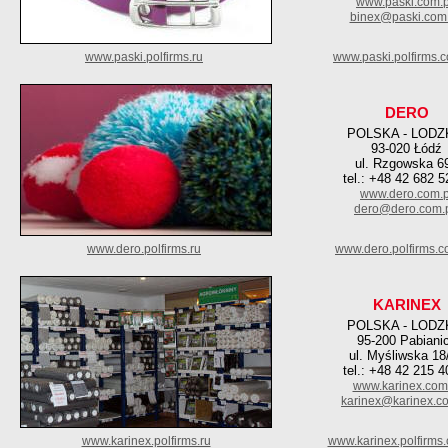
www.paski.com.p
binex@paski.com.
www.paski.polfirms.ru
www.paski.polfirms.
DERO
POLSKA - LODZ
93-020 Łódź
ul. Rzgowska 6
tel.: +48 42 682 5
www.dero.com.p
dero@dero.com.
www.dero.polfirms.ru
www.dero.polfirms.
KARINEX
POLSKA - LODZ
95-200 Pabiani
ul. Myśliwska 18
tel.: +48 42 215 4
www.karinex.com
karinex@karinex.c
www.karinex.polfirms.ru
www.karinex.polfirms