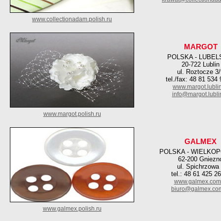
www.collectionadam.polish.ru
MARGOT
POLSKA - LUBEL
20-722 Lublin
ul. Roztocze 3
tel./fax: 48 81 534
www.margot.lublin
info@margot.lublin
www.margot.polish.ru
GALMEX
POLSKA - WIELKO
62-200 Gniezn
ul. Spichrzowa
tel.: 48 61 425 2
www.galmex.com.
biuro@galmex.com
www.galmex.polish.ru