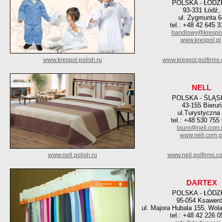
POLSKA - ŁÓDZ
93-331 Łódź,
ul. Zygmunta 6
tel.: +48 42 645 3
handlowy@krespol
www.krespol.pl
www.krespol.polish.ru
www.krespol.polfirms
NELL
POLSKA - ŚLĄS
43-155 Bieruń
ul.Turystyczna
tel.: +48 530 755
biuro@nell.com.
www.nell.com.p
www.nell.polish.ru
www.nell.polfirms.c
DARTEX
POLSKA - ŁÓDZ
95-054 Ksawer
ul. Majora Hubala 155, Wol
tel.: +48 42 226 0