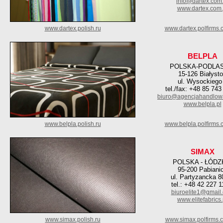
info@dartex.com.
www.dartex.com.
www.dartex.polish.ru
www.dartex.polfirms.
BELPLA
POLSKA-PODLAS
15-126 Białyst
ul. Wysockiego
tel./fax: +48 85 743
biuro@agencjahandlow
www.belpla.pl
www.belpla.polish.ru
www.belpla.polfirms.
SIMAX
POLSKA - ŁÓDZ
95-200 Pabiani
ul. Partyzancka 8
tel.: +48 42 227 1
biuroelite1@gmail
www.elitefabrics.
www.simax.polish.ru
www.simax.polfirms.