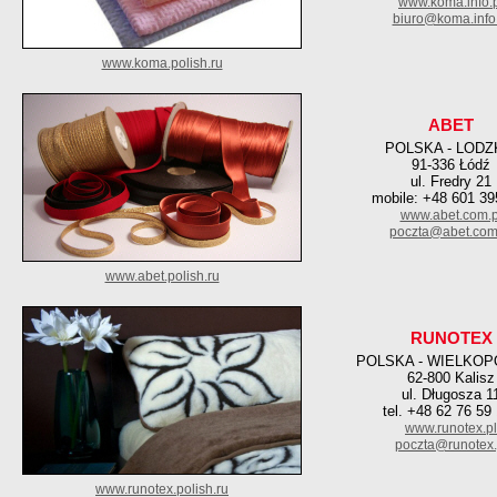
www.koma.info.
biuro@koma.info.
www.koma.polish.ru
ABET
POLSKA - LODZ
91-336 Łódź
ul. Fredry 21
mobile: +48 601 39
www.abet.com.p
poczta@abet.com
www.abet.polish.ru
RUNOTEX
POLSKA - WIELKOP
62-800 Kalisz
ul. Długosza 1
tel. +48 62 76 59
www.runotex.pl
poczta@runotex.
www.runotex.polish.ru