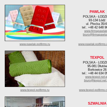
PAWLAK
POLSKA - ŁODZ
93-134 Łódź
ul. Płocka 35/4
tel:. +48 42 648 9
www.firmapawlak
biuro@firmapawla
www.pawlak.polfirms.ru
www.pawlak.polfirms
TEXPOL
POLSKA - LODZ
95-081 Dłutów
Borkowice 26
tel.: +48 44 634 0
www.texpol.net.p
biuro@texpol.net.
www.texpol.polfirms.ru
www.texpol.polfirms.
SZWALNIA