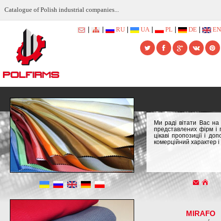
Catalogue of Polish industrial companies...
|
|
RU
|
UA
|
PL
|
DE
|
EN
Ми раді вітати Вас на
представлених фірм і 
цікаві пропозиції і д
комерційний характер і 
MIRAFO