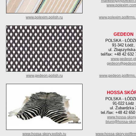
marketing@polexim.
www.polexim.com
www.polexim.polish.ru
www.polexim.polfirms
GEDEON
POLSKA - ŁÓDZ
91-342 Łódź,
ul. Zbąszyńska
tel/fax: +48 42 632 
www.gedeon.p
gedeon@gedeon.
www.gedeon.polish.ru
www.gedeon.polfirms
HOSSA SKÓ
POLSKA - ŁÓDZ
91-022 Łódż
ul. Żubardzka 
tel./fax: +48 42 650
www.hossa-skory
biuro@hossa-skory
www.hossa-skory.polish.ru
www.hossa-skory.polfir