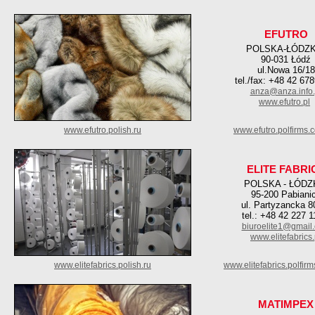
EFUTRO
POLSKA-ŁÓDZK
90-031 Łódź
ul.Nowa 16/18
tel./fax: +48 42 67
anza@anza.info.
www.efutro.pl
www.efutro.polish.ru
www.efutro.polfirms.
ELITE FABRI
POLSKA - ŁÓDZ
95-200 Pabiani
ul. Partyzancka 8
tel.: +48 42 227 1
biuroelite1@gmail
www.elitefabrics.
www.elitefabrics.polish.ru
www.elitefabrics.polfir
MATIMPEX