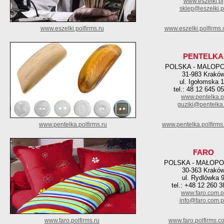
www.eszelki.pl
sklep@eszelki.p
www.eszelki.polfirms.ru
www.eszelki.polfirms
PENTELKA
POLSKA - MALOP
31-983 Krakó
ul. Igołomska 
tel.: 48 12 645 0
www.pentelka.p
guziki@pentelka.
www.pentelka.polfirms.ru
www.pentelka.polfirms
FARO
POLSKA - MAŁOPO
30-363 Krakó
ul. Rydlówka 
tel.: +48 12 260 3
www.faro.com.p
info@faro.com.p
www.faro.polfirms.ru
www.faro.polfirms.c