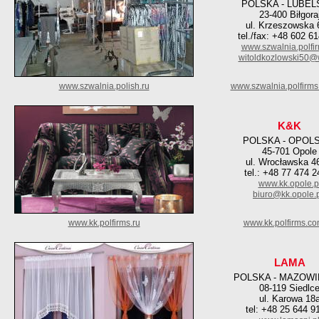
POLSKA - LUBEL
23-400 Biłgora
ul. Krzeszowska
tel./fax: +48 602 6
www.szwalnia.polfir
witoldkozlowski50@
www.szwalnia.polish.ru
www.szwalnia.polfirms
K&K
POLSKA - OPOL
45-701 Opole
ul. Wrocławska 4
tel.: +48 77 474 2
www.kk.opole.p
biuro@kk.opole.
www.kk.polfirms.ru
www.kk.polfirms.co
LAMA
POLSKA - MAZOWI
08-119 Siedlc
ul. Karowa 18
tel: +48 25 644 9