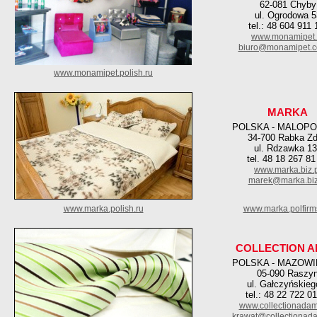
62-081 Chyby
ul. Ogrodowa 5
tel.: 48 604 911 
www.monamipet.
biuro@monamipet.c
www.monamipet.polish.ru
MARKA
POLSKA - MALOPO
34-700 Rabka Zd
ul. Rdzawka 1
tel. 48 18 267 81
www.marka.biz.
marek@marka.biz
www.marka.polish.ru
www.marka.polfirm
COLLECTION 
POLSKA - MAZOWI
05-090 Raszy
ul. Gałczyńskieg
tel.: 48 22 722 0
www.collectionada
krawat@collectionad