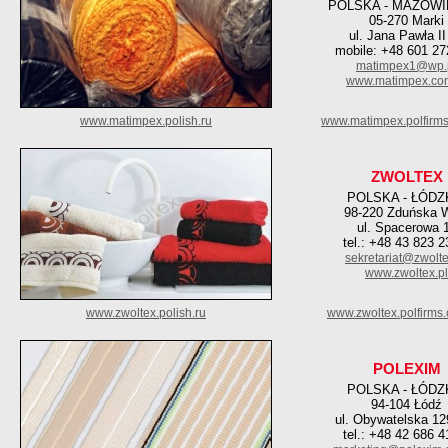
POLSKA - MAZOWI
05-270 Marki
ul. Jana Pawła II
mobile: +48 601 27
matimpex1@wp.
www.matimpex.com
www.matimpex.polish.ru
www.matimpex.polfirm
ZWOLTEX
POLSKA - ŁÓDZ
98-220 Zduńska 
ul. Spacerowa 
tel.: +48 43 823 2
sekretariat@zwolte
www.zwoltex.pl
www.zwoltex.polish.ru
www.zwoltex.polfirms
POLEXIM
POLSKA - ŁÓDZ
94-104 Łódź
ul. Obywatelska 12
tel.: +48 42 686 4