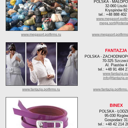
POLSKA - MAŁOPO
32-060 Liszki
Kryspinów 82
tel.: +48 888 402
www.megasort.polfir
mega.sort@interia
www.megasort.polfirms.ru
www.megasort.polfirm
FANTAZJA
POLSKA - ZACHODNIO
70-325 Szczec
Al. Piastów 4
tel.: +48 91 484 2
www.fantazja.e
info@fantazja.e
www.fantazja.polfirms.ru
www.fantazja.polfirms
BINEX
POLSKA - ŁODZ
95-030 Rzgów
Gospodarz 31
tel.: +48 42 214 2