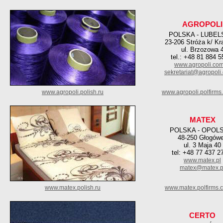
AGROPOLI
POLSKA - LUBEL
23-206 Stróża k/ Kr
ul. Brzozowa 
tel.: +48 81 884 5
www.agropoli.com
sekretariat@agropoli
www.agropoli.polish.ru
www.agropoli.polfirms
MATEX
POLSKA - OPOL
48-250 Głogów
ul. 3 Maja 40
tel: +48 77 437 2
www.matex.pl
matex@matex.p
www.matex.polish.ru
www.matex.polfirms.
CERTO