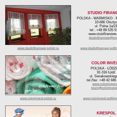
STUDIO FIRA
POLSKA - WARMISKO -
10-686 Olszty
ul. Polna 1a/2
tel.: +48 89 535 0
www.stuiofiranow
studiofiranowe@one
www.studiofiranowe.polish.ru
www.studiofiranowe.polfi
COLOR INVE
POLSKA - ŁÓDZ
91-316 Łódź
ul. Sierakowskieg
tel./fax: +48 42 686
www.colorinvest.
biuro@colorinvest
www.colorinvest.polish.ru
www.colorinvest.polfir
KRESPOL