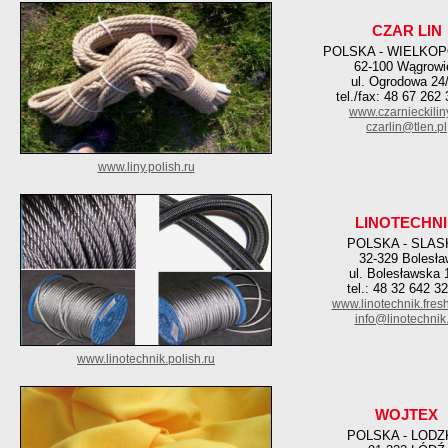
CZAR LIN
POLSKA - WIELKO
62-100 Wągrowi
ul. Ogrodowa 24
tel./fax: 48 67 262
www.czarnieckiliny
czarlin@tlen.pl
www.liny.polish.ru
LINOTECHN
POLSKA - SLAS
32-329 Bolesła
ul. Bolesławska 
tel.: 48 32 642 3
www.linotechnik.fresh
info@linotechnik.
www.linotechnik.polish.ru
WOJTEX
POLSKA - LODZ