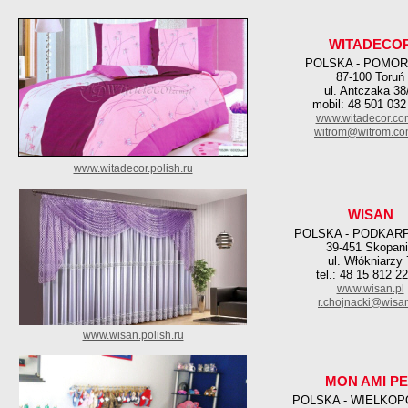
WITADECO
POLSKA - POMOR
87-100 Toruń
ul. Antczaka 38
mobil: 48 501 032
www.witadecor.co
witrom@witrom.co
www.witadecor.polish.ru
WISAN
POLSKA - PODKAR
39-451 Skopan
ul. Włókniarzy 
tel.: 48 15 812 2
www.wisan.pl
r.chojnacki@wisan
www.wisan.polish.ru
MON AMI PE
POLSKA - WIELKOP