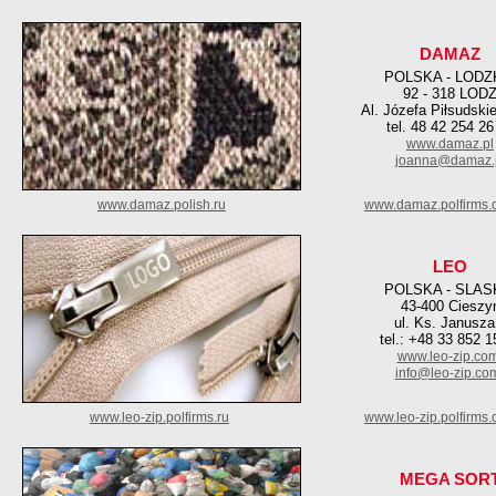
DAMAZ
POLSKA - LODZ
92 - 318 LOD
Al. Józefa Piłsudski
tel. 48 42 254 26
www.damaz.pl
joanna@damaz.
www.damaz.polish.ru
www.damaz.polfirms.
LEO
POLSKA - SLAS
43-400 Cieszy
ul. Ks. Janusza
tel.: +48 33 852 1
www.leo-zip.co
info@leo-zip.co
www.leo-zip.polfirms.ru
www.leo-zip.polfirms
MEGA SOR