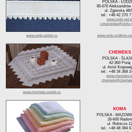
POLSKA - ŁÓDZ
95-070 Aleksandrów 
ul. Zgierska 48/
tel.: +48 42 270 7
www.certo.net.p
j.olszowska@certo.n
www.certo.polish.ru
www.certo.polfirms.c
CHEMEKS
POLSKA - ŚLĄS
42-360 Poraj
ul. Armii Krajowe
tel.: +48 34 369 2
www.chemeks.p
chemeks@chemeks
www.chemeks.polish.ru
КОМА
POLSKA - MAZOWI
26-600 Rado
ul. Rolnicza 1
tel.: +48 48 384 6