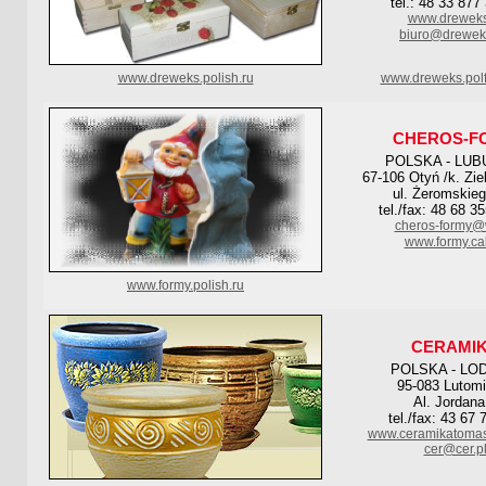
tel.: 48 33 877
www.dreweks
biuro@drewek
www.dreweks.polish.ru
www.dreweks.polf
CHEROS-F
POLSKA - LUB
67-106 Otyń /k. Zie
ul. Żeromskieg
tel./fax: 48 68 3
cheros-formy@
www.formy.cal
www.formy.polish.ru
CERAMI
POLSKA - LO
95-083 Lutomi
Al. Jordana
tel./fax: 43 67 
www.ceramikatomas
cer@cer.p