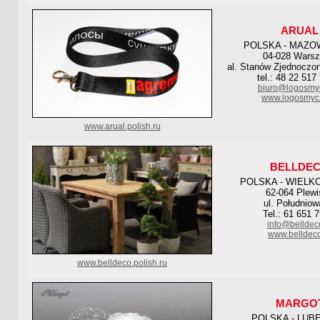
ARUAL
POLSKA - MAZO
04-028 Wars
al. Stanów Zjednoczon
tel.: 48 22 517
biuro@logosmyc
www.logosmycz
www.arual.polish.ru
BELLDE
POLSKA - WIELK
62-064 Plewi
ul. Południow
Tel.: 61 651 
info@belldec
www.belldeco
www.belldeco.polish.ru
MARGO
POLSKA - LUB