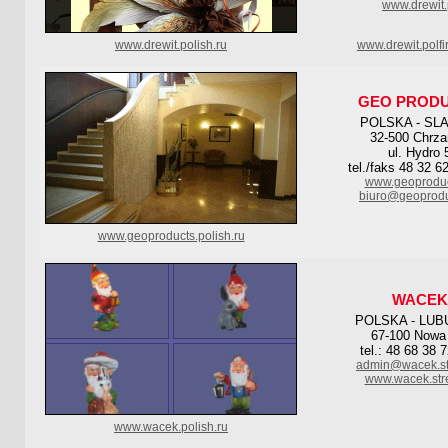
www.drewit.
www.drewit.polish.ru
www.drewit.polfi
GEO PROD
POLSKA - SL
32-500 Chrz
ul. Hydro 
tel./faks 48 32 6
www.geoproduc
biuro@geoprodu
www.geoproducts.polish.ru
WACEK
POLSKA - LUB
67-100 Nowa
tel.: 48 68 38 
admin@wacek.str
www.wacek.stre
www.wacek.polish.ru