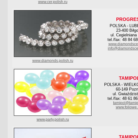
www.cer.polish.ru
PROGRE
POLSKA - LUB
23-400 Biłgo
ul. Cegielniana
tel./fax: 48 84 6
www.diamondscen
info@diamondscen
www.diamonds.polish.ru
TAMIPO
POLSKA - WIELK
60-149 Poz
ul. Gwiaździs
tel./fax: 48 61 8
tamipol@tamip
www.foliowe.
www.party.polish.ru
TAMIPO