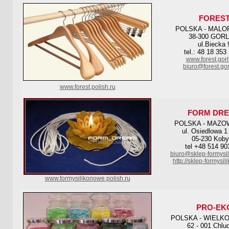
FORES
POLSKA - MALO
38-300 GOR
ul.Biecka 
tel.: 48 18 353
www.forest.gorl
biuro@forest.gor
www.forest.polish.ru
FORM DR
POLSKA - MAZO
ul. Osiedlowa 1
05-230 Koby
tel +48 514 90
biuro@sklep-formysi
http://sklep-formysi
www.formysilikonowe.polish.ru
PRO-EK
POLSKA - WIELK
62 - 001 Chlu