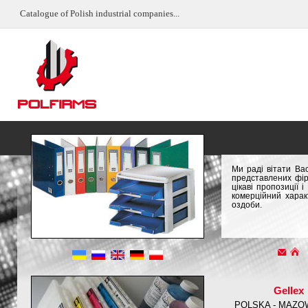
Catalogue of Polish industrial companies...
Ми раді вітати Ва
представлених фір
цікаві пропозиції
комерційний харак
оздоби.
Gellex
POLSKA - MAZO