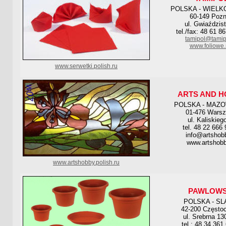
POLSKA - WIELK
60-149 Poz
ul. Gwiaździs
tel./fax: 48 61 8
tamipol@tamip
www.foliowe.
www.serwetki.polish.ru
ARTS AND 
POLSKA - MAZO
01-476 Wars
ul. Kaliskieg
tel. 48 22 666
info@artshobb
www.artshobb
www.artshobby.polish.ru
PAWLOWS
POLSKA - SL
42-200 Często
ul. Srebrna 13
tel.: 48 34 361