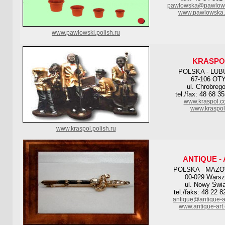
pawlowska@pawlows
www.pawlowska.
www.pawlowski.polish.ru
KRASPO
POLSKA - LUB
67-106 OT
ul. Chrobreg
tel./fax: 48 68 3
www.kraspol.c
www.kraspol
www.kraspol.polish.ru
ANTIQUE -
POLSKA - MAZO
00-029 Wars
ul. Nowy Świa
tel./faks: 48 22 8
antique@antique-a
www.antique-art