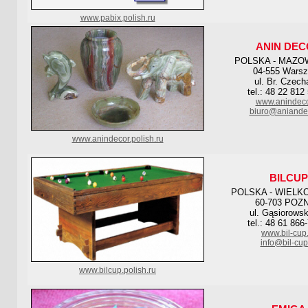
www.pabix.polish.ru
ANIN DE
POLSKA - MAZO
04-555 Wars
ul. Br. Czech
tel.: 48 22 812
www.anindeco
biuro@aniandec
www.anindecor.polish.ru
BILCUP
POLSKA - WIELK
60-703 POZ
ul. Gąsiorowsk
tel.: 48 61 866
www.bil-cup.
info@bil-cup
www.bilcup.polish.ru