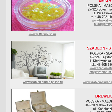
EMIGA
POLSKA - MA
27-320 Solec na
ul. Wczasow
tel.: 48 792 11
www.brokat.wa
biuro@emiga
www.
glitter
.polish.ru
SZABLON - S
POLSKA - SL
42-224 Często
ul. Kiedrzyńska
tel.: 48 605 6
www.szablon-stu
info@szablon-stu
www.szablon-studio.polish.ru
www.szablon-studio.p
DREWEK
POLSKA - MALO
34-220 Maków Pod
ul. Kościusz