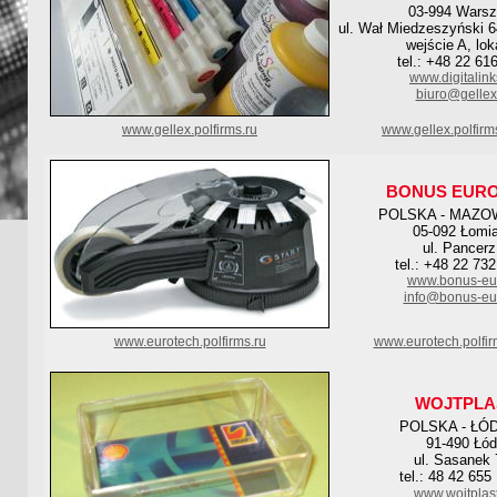
03-994 Wars
ul. Wał Miedzeszyński 6
wejście A, lok
tel.: +48 22 61
www.digitalink
biuro@gellex
www.gellex.polfirms.ru
www.gellex.polfir
BONUS EUR
POLSKA - MAZO
05-092 Łomia
ul. Pancerz
tel.: +48 22 73
www.bonus-eur
info@bonus-eur
www.eurotech.polfirms.ru
www.eurotech.polfi
WOJTPLA
POLSKA - ŁÓ
91-490 Łó
ul. Sasanek 
tel.: 48 42 655
www.wojtplast