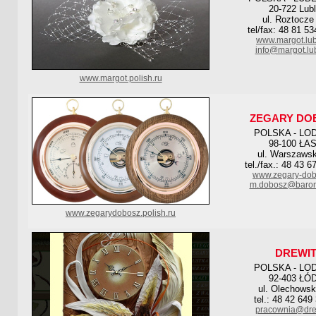
20-722 Lubl
ul. Roztocze
tel/fax: 48 81 5
www.margot.lubl
info@margot.lub
www.margot.polish.ru
ZEGARY DO
POLSKA - LO
98-100 ŁA
ul. Warszaws
tel./fax.: 48 43 6
www.zegary-dob
m.dobosz@barome
www.zegarydobosz.polish.ru
DREWI
POLSKA - LO
92-403 ŁÓ
ul. Olechowsk
tel.: 48 42 649
pracownia@drew