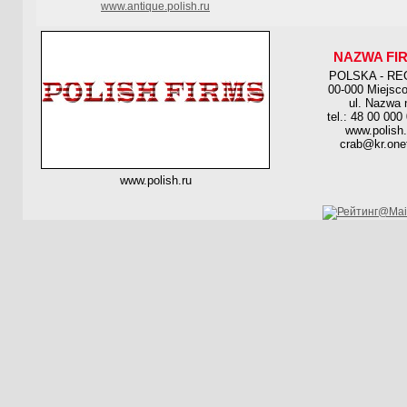
www.antique.polish.ru
NAZWA FI
POLSKA - RE
00-000 Miejsc
ul. Nazwa 
tel.: 48 00 000
www.polish.
crab@kr.onet
www.polish.ru