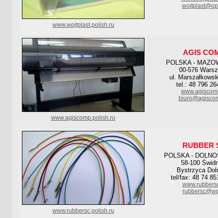
wojtplast@op
www.wojtplast.polish.ru
AGIS CO
POLSKA - MAZO
00-576 Wars
ul. Marszałkowsk
tel.: 48 796 2
www.agiscomp
biuro@agiscom
www.agiscomp.polish.ru
RUBBER 
POLSKA - DOLNO
58-100 Świdn
Bystrzyca Dol
tel/fax: 48 74 8
www.rubbersc
rubbersc@wp
www.rubbersc.polish.ru