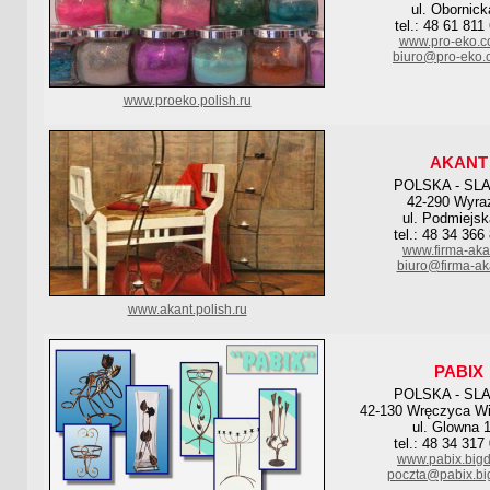
ul. Obornick
tel.: 48 61 811
www.pro-eko.c
biuro@pro-eko.
www.proeko.polish.ru
AKANT
POLSKA - SL
42-290 Wyra
ul. Podmiejsk
tel.: 48 34 366
www.firma-aka
biuro@firma-aka
www.akant.polish.ru
PABIX
POLSKA - SL
42-130 Wręczyca Wie
ul. Glowna 
tel.: 48 34 317
www.pabix.bigd
poczta@pabix.bi