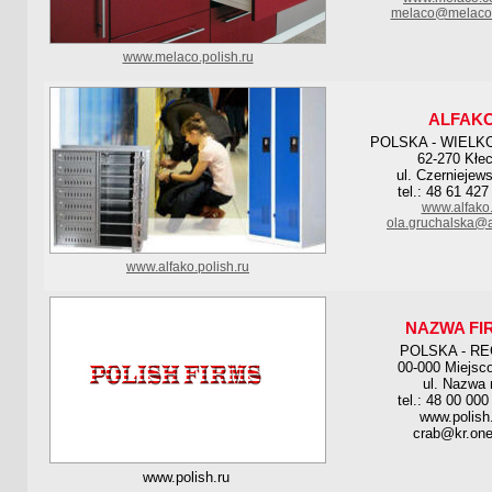
melaco@melaco.
www.melaco.polish.ru
ALFAK
POLSKA - WIEL
62-270 Kłe
ul. Czerniejew
tel.: 48 61 427
www.alfako.
ola.gruchalska@a
www.alfako.polish.ru
NAZWA FI
POLSKA - RE
00-000 Miejsc
ul. Nazwa 
tel.: 48 00 000
www.polish
crab@kr.one
www.polish.ru