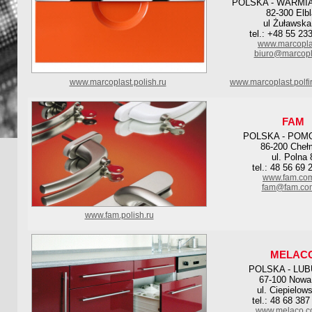
POLSKA - WARMI
82-300 Elb
ul Żuławska
tel.: +48 55 23
www.marcoplas
biuro@marcopla
www.marcoplast.polish.ru
www.marcoplast.polf
FAM
POLSKA - POM
86-200 Cheł
ul. Polna 
tel.: 48 56 69 
www.fam.com
fam@fam.com
www.fam.polish.ru
MELAC
POLSKA - LUB
67-100 Nowa
ul. Ciepielow
tel.: 48 68 387
www.melaco.c