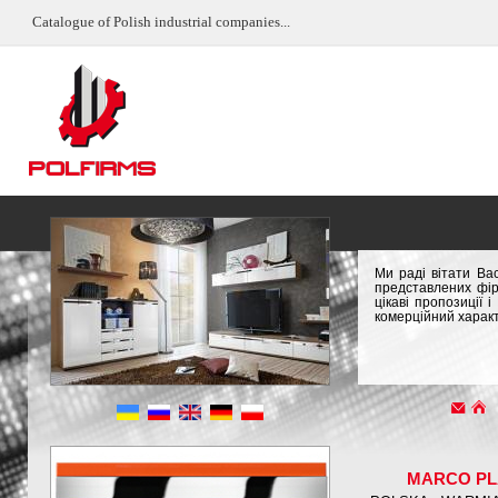
Catalogue of Polish industrial companies...
Ми раді вітати Ва
представлених фір
цікаві пропозиції
комерційний характ
MARCO PL