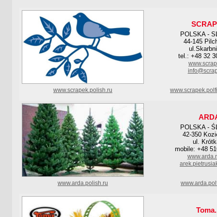
SCRAP
POLSKA - S
44-145 Pilc
ul.Skarbn
tel.: +48 32 
www.scrap
info@scrap
www.scrapek.polish.ru
www.scrapek.polf
ARD
POLSKA - Ś
42-350 Kozi
ul. Krót
mobile: +48 51
www.arda.n
arek.pietrusi
www.arda.polish.ru
www.arda.pol
Toma