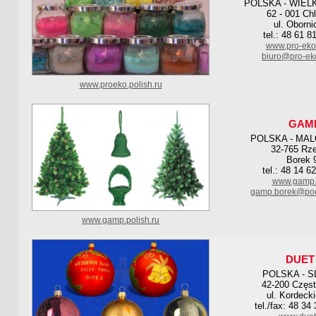
POLSKA - WIEL
62 - 001 Ch
ul. Oborni
tel.: 48 61 8
www.pro-eko
biuro@pro-ek
www.proeko.polish.ru
GAM
POLSKA - MA
32-765 Rz
Borek 
tel.: 48 14 6
www.gamp.b
gamp.borek@pocz
www.gamp.polish.ru
DUET
POLSKA - S
42-200 Częs
ul. Kordeck
tel./fax: 48 34