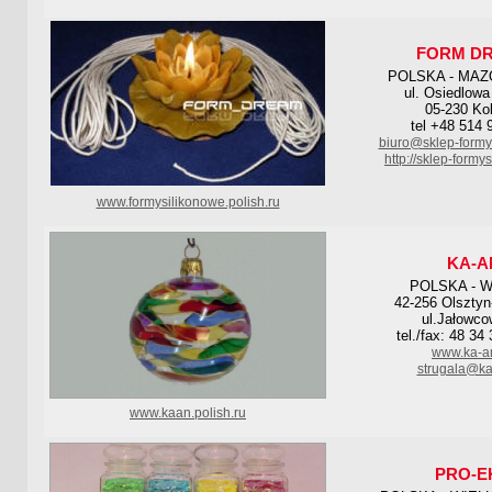
FORM D
POLSKA - MAZ
ul. Osiedlowa
05-230 Ko
tel +48 514 
biuro@sklep-formy
http://sklep-formy
www.formysilikonowe.polish.ru
KA-A
POLSKA - 
42-256 Olsztyn
ul.Jałowco
tel./fax: 48 34
www.ka-a
strugala@ka
www.kaan.polish.ru
PRO-E