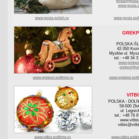
gosia@gosia.
www.gosia.c
www.gosia.polish.ru
www.gosia.polf
GREKP
POLSKA-ŚL
42-350 Kozi
Mysłów ul. Mys
tel.: +48 34 
www.grekpo
grekpol@on
www.grekpol.polfirms.ru
www.grekpol.polf
VITBI
POLSKA - DOL
59-500 Zło
ul. Legnic
tel.: +48 76 
www.vitbi
vitbis@vitb
www.vitbis.polfirms.ru
www.vitbis.polf