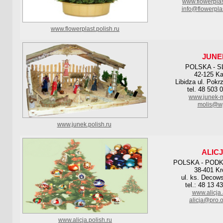
www.flowerplas
info@flowerpla
www.flowerplast.polish.ru
JUNE
POLSKA - S
42-125 K
Libidza ul. Pokr
tel. 48 503 
www.junek-m
molis@wp
www.junek.polish.ru
ALIC
POLSKA - POD
38-401 Kr
ul. ks. Decow
tel.: 48 13 4
www.alicja.a
alicja@pro.o
www.alicja.polish.ru