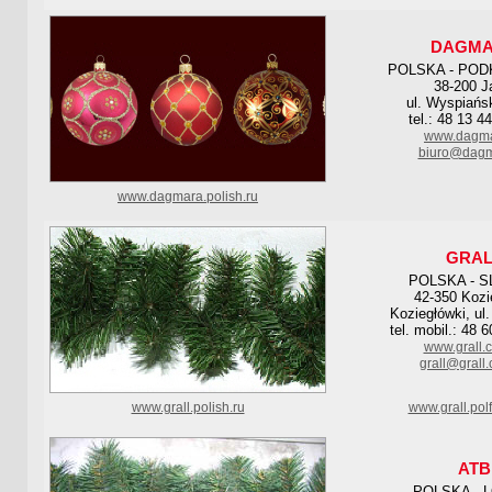
DAGM
POLSKA - POD
38-200 J
ul. Wyspiańs
tel.: 48 13 4
www.dagma
biuro@dagm
www.dagmara.polish.ru
GRAL
POLSKA - S
42-350 Kozi
Koziegłówki, ul
tel. mobil.: 48 
www.grall.
grall@grall.
www.grall.polish.ru
www.grall.pol
ATB
POLSKA - 