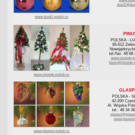
www.duet
duet2@due
www.duet2.polish.ru
PINU
POLSKA - L
65-012 Zielo
Nowojędrzych
tel./fax: 48 68
www.choinki-p
biuro@choinki-
www.choinki.polish.ru
GLASP
POLSKA - S
42-200 Częs
Al. Wojska Pol
tel.: 48 34 3
glaspol@glasp
www.glaspol
www.glaspol.polish.ru