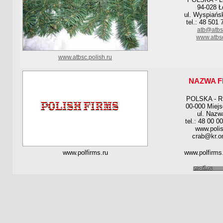
94-028 Ł
ul. Wyspiańs
tel.: 48 501
atb@atbs
www.atbsc
www.atbsc.polish.ru
NAZWA F
POLSKA - 
00-000 Miej
ul. Nazw
tel.: 48 00 0
www.polis
crab@kr.on
www.polfirms.ru
www.polfirms