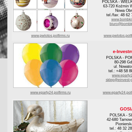
POLSKA - WIEL
63-720 Koźmin W
Nowa Obr
tel./fax: 48 62
www.bombkil
biuro@bombki
www.pwlotos.polfirms.ru
www.pwlotos.polf
e-Invest
POLSKA - PO
80-298 G
ul. Nowato
tel.: +48 58 
www.eparty
sklep@einvest-
www.eparty24.polfirms.ru
www.eparty24.pol
GOSI
POLSKA - S
42-680 Tarnow
Pioniersk
tel.: 48 32 2