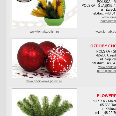
POLSKA - 
POLSKA - ŚLĄSKIE 42
ul. Żarec
tel./fax: +48 3
www.toma
biuro@tom
www.tomab.polish.ru
www.tomab.pol
OZDOBY CH
POLSKA - Ś
42-200 Częs
ul. Soplic
tel./fax: +48 3
www.choinki
biuro@choink
www.choinkowe.polish.ru
FLOWERP
POLSKA - MAZ
05-555 Ta
ul. Kółko
tel.: +48 22 