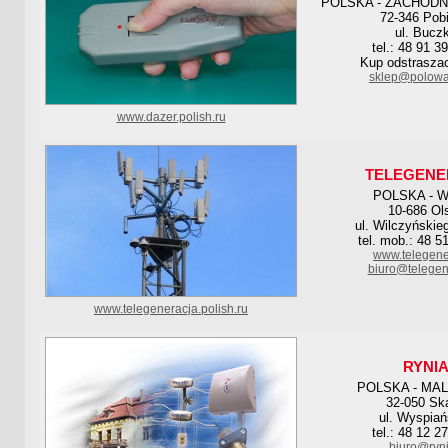
POLSKA - ZACHOD
72-346 Pob
ul. Bucz
tel.: 48 91 3
Kup odstrasza
sklep@polowa
www.dazer.polish.ru
TELEGENE
POLSKA - 
10-686 Ol
ul. Wilczyńskie
tel. mob.: 48 5
www.telegene
biuro@telegen
www.telegeneracja.polish.ru
RYNI
POLSKA - MA
32-050 Sk
ul. Wyspiań
tel.: 48 12 2
biuro@ryni