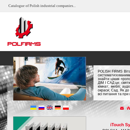
Catalogue of Polish industrial companies...
POLISH FIRMS Віта
систематизованими
знайти цікаві проп
ДІМ І САД це: свят
кімнат; меблі; ауд
окраси; Сад. Як до
всі питання та при
iTouch S