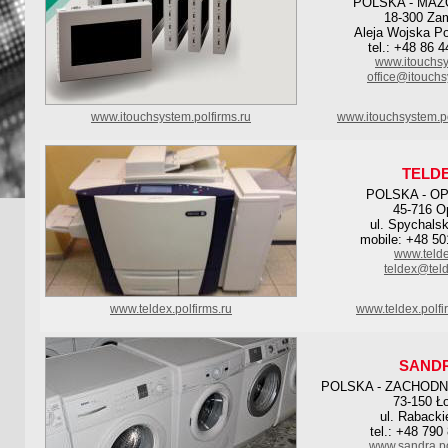
POLSKA - MAZ
18-300 Za
Aleja Wojska Po
tel.: +48 86 
www.itouchsy
office@itouchs
www.itouchsystem.polfirms.ru
www.itouchsystem.p
TELD
POLSKA - O
45-716 O
ul. Spychals
mobile: +48 50
www.telde
teldex@teld
www.teldex.polfirms.ru
www.teldex.polf
SAND
POLSKA - ZACHOD
73-150 Ł
ul. Rabacki
tel.: +48 790
www.sandra.po