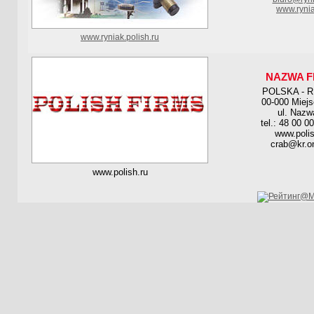
www.rynia
www.ryniak.polish.ru
NAZWA F
POLSKA - 
00-000 Miej
ul. Nazw
tel.: 48 00 0
www.polis
crab@kr.on
www.polish.ru