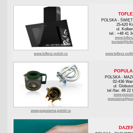
TOFLE
POLSKA - ŚWIĘ
25-620 Ki
ul. Kolbe
tel.: +48 41 
www.tofles
kontakt@tofl
www.toflesz.polish.ru
www.toflesz.polf
POPULA
POLSKA - MAZ
02-436 Wa
ul. Globus
tel./fax: 48 22
www.popula
popularna@pop
www.popularna.polish.ru
DAZER 