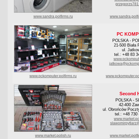
grzegorzs78
www.sandra.polfirms.ru
www.sandra.polf
PC KOMP
POLSKA - PO
21-500 Biała 
ul. Jatko
tel.: +48 83 
www.pckompute
jatkowa@pckompu
www.pckomputer.polfirms.ru
www.pckomputer.po
Second 
POLSKA - S
42-400 Zaw
ul. Obrońców Poczt
tel.: +48 730
www.market.pol
slawomirpytlarz
www.market.polish.ru
www.market.polf