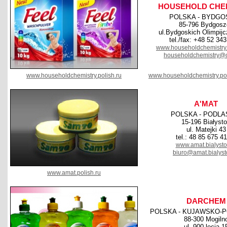
HOUSEHOLD CHE
POLSKA - BYDGO
85-796 Bydgosz
ul.Bydgoskich Olimpij
tel./fax: +48 52 34
www.householdchemistry.p
householdchemistry@
www.householdchemistry.polish.ru
www.householdchemistry.po
A'MAT
POLSKA - PODLA
15-196 Białyst
ul. Matejki 43
tel.: 48 85 675 4
www.amat.bialysto
biuro@amat.bialyst
www.amat.polish.ru
DARCHEM
POLSKA - KUJAWSKO-
88-300 Mogiln
ul. 900-lecia 1