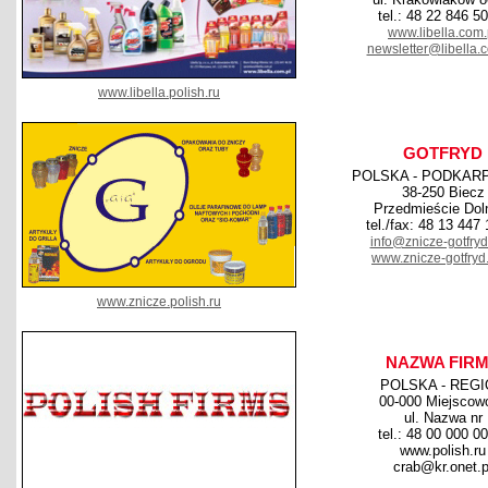
tel.: 48 22 846 5
www.libella.com.
newsletter@libella.
www.libella.polish.ru
GOTFRYD
POLSKA - PODKAR
38-250 Biecz
Przedmieście Dol
tel./fax: 48 13 447
info@znicze-gotfry
www.znicze-gotfry
www.znicze.polish.ru
NAZWA FIR
POLSKA - REG
00-000 Miejscow
ul. Nazwa nr
tel.: 48 00 000 0
www.polish.ru
crab@kr.onet.p