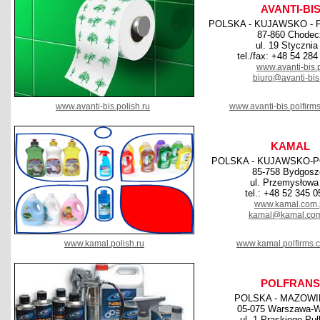
AVANTI-BI
POLSKA - KUJAWSKO -
87-860 Chodec
ul. 19 Stycznia
tel./fax: +48 54 284
www.avanti-bis.
biuro@avanti-bis
www.avanti-bis.polish.ru
www.avanti-bis.polfirm
KAMAL
POLSKA - KUJAWSKO-
85-758 Bydgosz
ul. Przemysłowa
tel.: +48 52 345 0
www.kamal.com.
kamal@kamal.com
www.kamal.polish.ru
www.kamal.polfirms.
POLFRANS
POLSKA - MAZOWI
05-075 Warszawa-W
ul. 1 Praskiego Puł