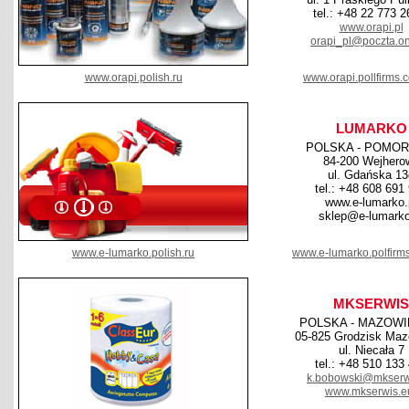
tel.: +48 22 773 2
www.orapi.pl
orapi_pl@poczta.on
www.orapi.polish.ru
www.orapi.pollfirms.
LUMARKO
POLSKA - POMOR
84-200 Wejhero
ul. Gdańska 13
tel.: +48 608 691
www.e-lumarko.
sklep@e-lumarko
www.e-lumarko.polish.ru
www.e-lumarko.polfirm
MKSERWIS
POLSKA - MAZOWI
05-825 Grodzisk Maz
ul. Niecała 7
tel.: +48 510 133
k.bobowski@mkserw
www.mkserwis.e