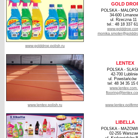
GOLD DRO
POLSKA - MALOPO
34-600 Limano
ul. Rzeczna 11
tel.: 48 18 337 6
www.golddrop.com
monika.smoter@golddro
www.golddrop.polish.ru
LENTEX
POLSKA - SLAS
42-700 Lublinie
ul. Powstańców
tel: 48 34 35 15 
www.lentex.com.
flooring@lentex.co
www.lentex.polish.ru
www.lentex.polfirm
LIBELLA
POLSKA - MAZOWI
02-255 Warsza
ul. Krakowiaków 8