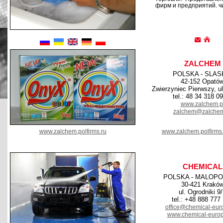
фирм и предприятий. ч
ZALCHEM
POLSKA - SLAS
42-152 Opató
Zwierzyniec Pierwszy, u
tel.: 48 34 318 0
www.zalchem.p
zalchem@zalchem
www.zalchem.polfirms.ru
www.zalchem.polfirms
CHEMICAL
POLSKA - MALOPO
30-421 Krakó
ul. Ogrodniki 9
tel.: +48 888 777
office@chemical-eur
www.chemical-euro