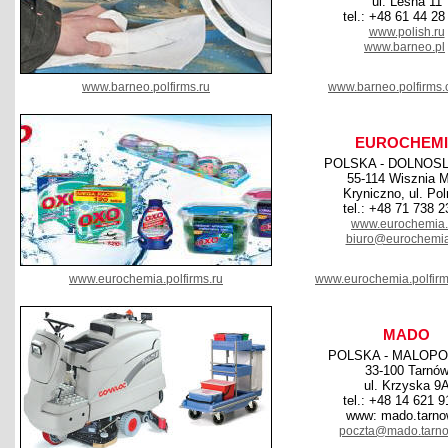
ul. Leśna 11
tel.: +48 61 44 28
www.polish.ru
www.barneo.pl
www.barneo.polfirms.ru
www.barneo.polfirms
EUROCHEM
POLSKA - DOLNOS
55-114 Wisznia M
Kryniczno, ul. Pol
tel.: +48 71 738 2
www.eurochemia
biuro@eurochemi
www.eurochemia.polfirms.ru
www.eurochemia.polfir
MADO
POLSKA - MALOPO
33-100 Tarnó
ul. Krzyska 9
tel.: +48 14 621 9
www: mado.tarno
poczta@mado.tarno