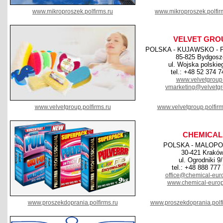
www.mikroproszek.polfirms.ru
www.mikroproszek.polfi
VELVET GRO
POLSKA - KUJAWSKO -
85-825 Bydgosz
ul. Wojska polskie
tel.: +48 52 374 7
www.velvetgroup.
vmarketing@velvetgr
www.velvetgroup.polfirms.ru
www.velvetgroup.polfir
CHEMICAL
POLSKA - MALOPO
30-421 Krakó
ul. Ogrodniki 9
tel.: +48 888 777
office@chemical-eur
www.chemical-euro
www.proszekdoprania.polfirms.ru
www.proszekdoprania.polf