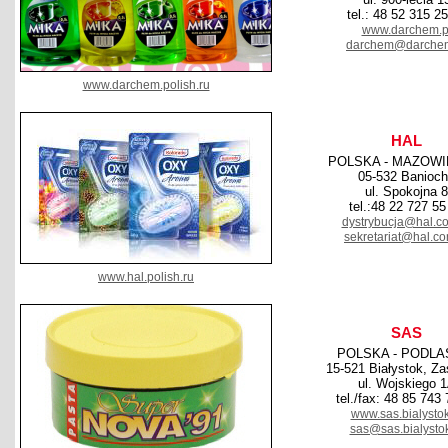
tel.: 48 52 315 2
www.darchem.p
darchem@darchem
www.darchem.polish.ru
HAL
POLSKA - MAZOWI
05-532 Banioc
ul. Spokojna 8
tel.:48 22 727 55
dystrybucja@hal.co
sekretariat@hal.co
www.hal.polish.ru
SAS
POLSKA - PODLA
15-521 Białystok, Za
ul. Wojskiego 
tel./fax: 48 85 743
www.sas.bialystok
sas@sas.bialystok