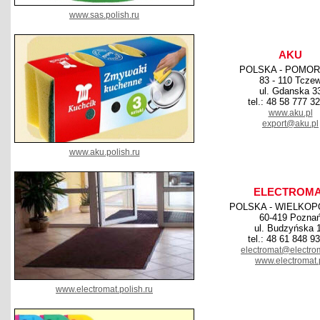
www.sas.polish.ru
AKU
POLSKA - POMOR
83 - 110 Tcze
ul. Gdanska 3
tel.: 48 58 777 3
www.aku.pl
export@aku.pl
www.aku.polish.ru
ELECTROM
POLSKA - WIELKOP
60-419 Pozna
ul. Budzyńska 
tel.: 48 61 848 9
electromat@electrom
www.electromat.
www.electromat.polish.ru