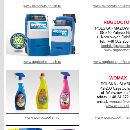
www.mkserwis.polish.ru
www.mkserwis.polfirm
RUGDOCTO
POLSKA - MAZOWI
05-540 Zalesie G
ul. Koralowych Dęb
tel.: +48 502 255
kontakt@rugdoctor
www.rugdoctor.p
www.rugdoctor.polish.ru
www.rugdoctor.polfirm
WOMAX
POLSKA - ŚLĄS
42-200 Częstoch
ul. Warszawska 
tel/fax: +48 34 372
e-mail:
womax@wom
www.womax.pl
www.womax.polish.ru
www.womax.polfirms.