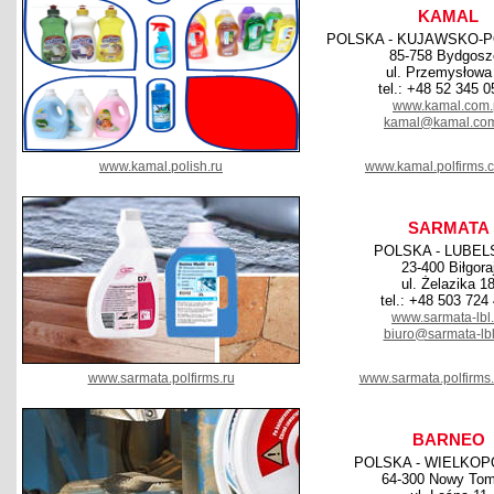
KAMAL
POLSKA - KUJAWSKO-
85-758 Bydgosz
ul. Przemysłowa
tel.: +48 52 345 0
www.kamal.com.
kamal@kamal.com
www.kamal.polish.ru
www.kamal.polfirms.
SARMATA
POLSKA - LUBEL
23-400 Biłgora
ul. Żelazika 1
tel.: +48 503 724
www.sarmata-lbl.
biuro@sarmata-lbl
www.sarmata.polfirms.ru
www.sarmata.polfirms
BARNEO
POLSKA - WIELKOP
64-300 Nowy Tom