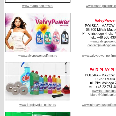
www.mado.polfirms.ru
www.mado.polfirms.
ValvyPower
POLSKA - MAZOWI
05-300 Mińsk Mazo
Pl. Kilińskiego 4 lok. 7
tel.: +48 508 430
www.valvypower.
contact@valvypowe
www.valvypower.polfirms.ru
www.valvypower.polfir
FAIR PLAY P
POLSKA - MAZOWI
05-270 Marki
ul. Piłsudskiego 
tel.: +48 22 781 4
www.fairplayplus.
biuro@fairplayplus
www.fairplayplus.polish.ru
www.fairplayplus.polfir