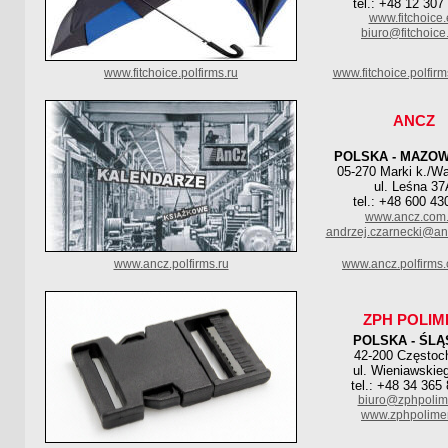
tel.: +48 12 307
www.fitchoice
biuro@fitchoice
www.fitchoice.polfirms.ru
www.fitchoice.polfir
ANCZ
POLSKA - MAZOW
05-270 Marki k./W
ul. Leśna 37
tel.: +48 600 43
www.ancz.com.
andrzej.czarnecki@an
www.ancz.polfirms.ru
www.ancz.polfirms
ZPH POLIM
POLSKA - ŚLĄ
42-200 Częstoc
ul. Wieniawskie
tel.: +48 34 365
biuro@zphpolime
www.zphpolimer