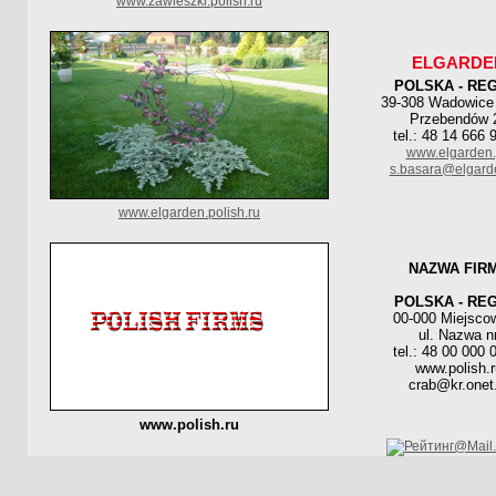
www.zawieszki.polish.ru
ELGARDE
POLSKA - RE
39-308 Wadowice
Przebendów 
tel.: 48 14 666 
www.elgarden.
s.basara@elgard
www.elgarden.polish.ru
NAZWA FIR
POLSKA - RE
00-000 Miejsco
ul. Nazwa n
tel.: 48 00 000 
www.polish.r
crab@kr.onet.
www.polish.ru