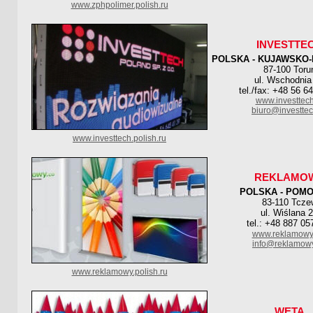
www.zphpolimer.polish.ru
INVESTTE
POLSKA - KUJAWSKO
87-100 Toru
ul. Wschodnia
tel./fax: +48 56 6
www.investtech
biuro@investtec
www.investtech.polish.ru
REKLAMO
POLSKA - POM
83-110 Tcze
ul. Wiślana 
tel.: +48 887 05
www.reklamowy
info@reklamow
www.reklamowy.polish.ru
WETA