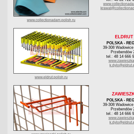
www.collectionad
krawat@collection
www.collectionadam.polish.ru
ELDRUT
POLSKA - RE
39-308 Wadowice
Przebendów 
tel.: 48 14 666 
www.zawieszka
k.dylo@eldrut.
www.eldrut.polish.ru
ZAWIESZK
POLSKA - RE
39-308 Wadowice
Przebendów 
tel.: 48 14 666 
www.zawieszka
k.dylo@eldrut.