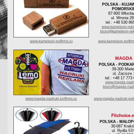
POLSKA - KUJA
POMORSKI
87-800 Włocła
ul. Wronia 28
tel.: +48 530 86
www.kameleon-rekl
biuro@kameleon-rek
www.kameleon.polfirms.ru
www.kameleon.polfir
MAGDA
POLSKA - PODKA
39-300 Miel
ul. Zacisze 
tel.: +48 17 773
www.magda-nadru
biuro@magda-nadr
www.magda-nadruki.polfirms.ru
www.magda-nadruki.polf
Fitchoice.
POLSKA - MAŁOP
30-087 Krak
ul. Rydla 57