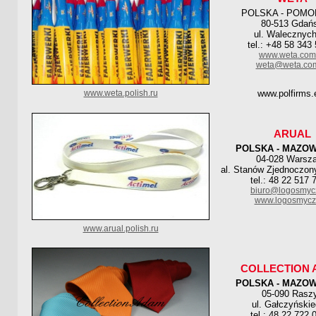
POLSKA - POMO
80-513 Gdań
ul. Walecznyc
tel.: +48 58 343
www.weta.com
weta@weta.com
www.weta.polish.ru
www.polfirms
ARUAL
POLSKA - MAZOW
04-028 Warsz
al. Stanów Zjednoczony
tel.: 48 22 517 
biuro@logosmyc
www.logosmycz
www.arual.polish.ru
COLLECTION
POLSKA - MAZOW
05-090 Rasz
ul. Gałczyńskie
tel.: 48 22 722 