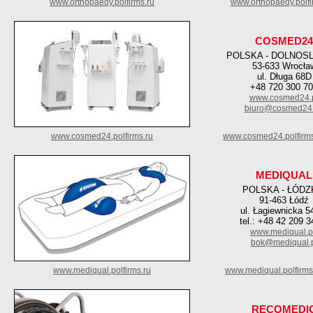
www.orthopaedy.polfirms.ru
www.orthopaedy.polfi
COSMED24
POLSKA - DOLNOS
53-633 Wrocła
ul. Długa 68D
+48 720 300 7
www.cosmed24.
biuro@cosmed24.
www.cosmed24.polfirms.ru
www.cosmed24.polfirm
MEDIQUAL
POLSKA - ŁÓDZ
91-463 Łódź
ul. Łagiewnicka 5
tel.: +48 42 209 3
www.mediqual.p
bok@mediqual.
www.mediqual.polfirms.ru
www.mediqual.polfirm
RECOMEDI