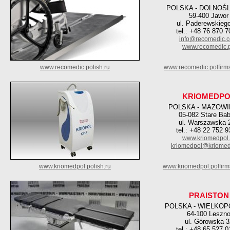
POLSKA - DOLNOŚ
59-400 Jawor
ul. Paderewskieg
tel.: +48 76 870 7
info@recomedic.
www.recomedic.p
www.recomedic.polish.ru
www.recomedic.polfirm
KRIOMEDPO
POLSKA - MAZOWI
05-082 Stare Bab
ul. Warszawska 
tel.: +48 22 752 9
www.kriomedpol.
kriomedpol@kriomed
www.kriomedpol.polish.ru
www.kriomedpol.polfir
PRAISTON
POLSKA - WIELKOP
64-100 Leszn
ul. Górowska 3
tel.: +48 65 527 0