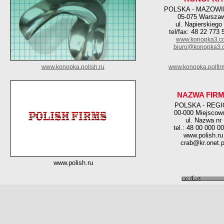
POLSKA - MAZOWI
05-075 Warsza
ul. Napierskiego
tel/fax: 48 22 773 
www.konopka3.c
biuro@konopka3.
www.konopka.polish.ru
www.konopka.polfir
NAZWA FIR
POLSKA - REG
00-000 Miejscow
ul. Nazwa nr
tel.: 48 00 000 0
www.polish.ru
crab@kr.onet.p
www.polish.ru