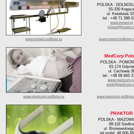
POLSKA - DOLNOS
55-330 Krępic
ul. Kwiatowa 3
tel.: +48 71 398 0
www.inmed.pl
inmed@inmed.p
www.inmed.polfirms.ru
www.inmed.polfirms.
MedCorp Pols
POLSKA - POMOR
81-174 Gdyni
ul. Cechowa 3
tel.: +48 58 665 3
www.medcorp.p
arek@medcorp.p
www.medcorp.polfirms.ru
www.medcorp.polfirms
PRAKTOR
POLSKA - MAZOWI
08-119 Siedlc
ul. Broniewskieg
tel.mobil: 48 606 6