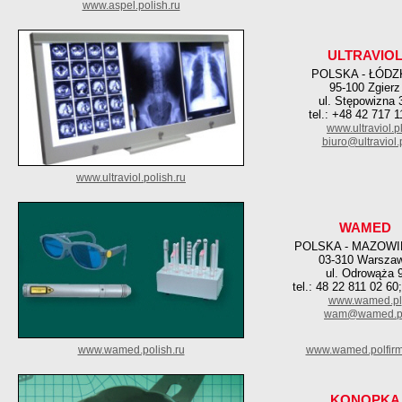
www.aspel.polish.ru
ULTRAVIO
POLSKA - ŁÓDZ
95-100 Zgierz
ul. Stępowizna 
tel.: +48 42 717 1
www.ultraviol.p
biuro@ultraviol.
www.ultraviol.polish.ru
WAMED
POLSKA - MAZOWI
03-310 Warsza
ul. Odrowąża 
tel.: 48 22 811 02 60
www.wamed.pl
wam@wamed.p
www.wamed.polish.ru
www.wamed.polfirm
KONOPKA