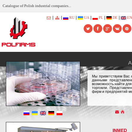
Catalogue of Polish industrial companies...
|
|
RU
|
UA
|
PL
|
DE
|
EN
А
Мы приветствуем Вас 
данными представлен
возможность найти для
торговли. Представле
фирм и предприятий ме
INMED