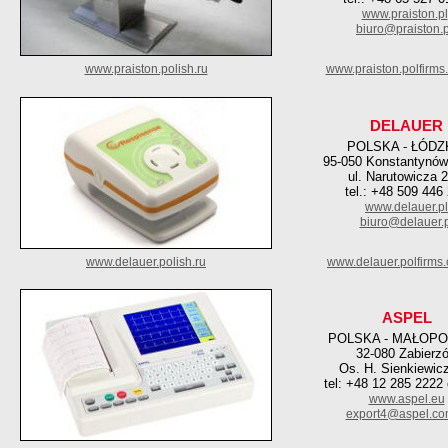
www.praiston.pl
biuro@praiston.p
www.praiston.polish.ru
www.praiston.polfirms
DELAUER
POLSKA - ŁÓDZ
95-050 Konstantynów
ul. Narutowicza 2
tel.: +48 509 446
www.delauer.pl
biuro@delauer.p
www.delauer.polish.ru
www.delauer.polfirms
ASPEL
POLSKA - MAŁOPO
32-080 Zabierz
Os. H. Sienkiewic
tel: +48 12 285 2222 
www.aspel.eu
export4@aspel.co