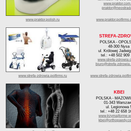
www.praktor.com.
praktor@neostrada
www.praktor.polish.ru
www.praktor.polfirms
STREFA-ZDRO
POLSKA - OPOL
48-300 Nysa
ul. Królowej Jadwig
tel.: +48 502 909
www.strefa-zdrowia.
biuro@strefa-zdrowia.
www.strefa-zdrowia.polfirms.ru
www.strefa-zdrowia.polfi
KBEI
POLSKA - MAZOWI
01-343 Warsza
ul. Legionowa 
tel.: +48 22 658 1
www.trzymajforme.w
kbei@orthopaedy.co