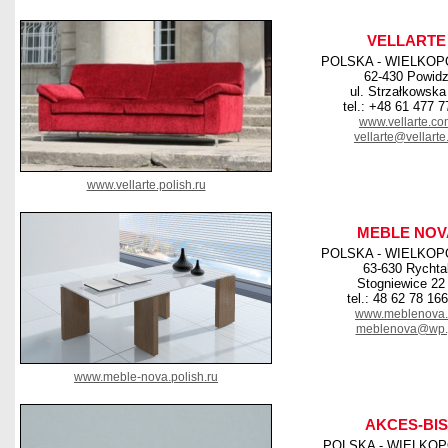
VELLARTE
POLSKA - WIELKOP
62-430 Powid
ul. Strzałkowska
tel.: +48 61 477 7
www.vellarte.c
vellarte@vellarte
www.vellarte.polish.ru
MEBLE NOV
POLSKA - WIELKOP
63-630 Rychta
Stogniewice 22
tel.: 48 62 78 16
www.meblenova.
meblenova@wp.
www.meble-nova.polish.ru
AKCES-BIS
POLSKA - WIELKO