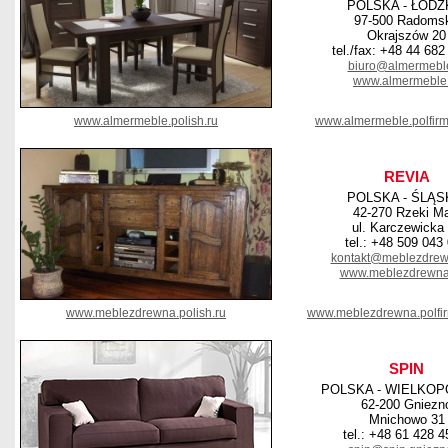
POLSKA - ŁÓDZ
97-500 Radoms
Okrajszów 20
tel./fax: +48 44 682
biuro@almermeble
www.almermeble.
www.almermeble.polish.ru
www.almermeble.polfir
REVIA
POLSKA - ŚLĄS
42-270 Rzeki Ma
ul. Karczewicka
tel.: +48 509 043
kontakt@meblezdrew
www.meblezdrewna
www.meblezdrewna.polish.ru
www.meblezdrewna.polfi
SPIN
POLSKA - WIELKOP
62-200 Gniezn
Mnichowo 31
tel.: +48 61 428 4