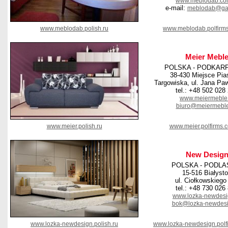
www.meblodab.co
e-mail:
meblodab@gaz
www.meblodab.polish.ru
www.meblodab.polfirm
Meier Mebl
POLSKA - PODKAR
38-430 Miejsce Pia
Targowiska, ul. Jana Pawł
tel.: +48 502 028
www.meiermeble.
biuro@meiermeble
www.meier.polish.ru
www.meier.polfirms.
New Desig
POLSKA - PODLA
15-516 Białyst
ul. Ciołkowskiego
tel.: +48 730 026
www.lozka-newdesi
bok@lozka-newdesi
www.lozka-newdesign.polish.ru
www.lozka-newdesign.polf