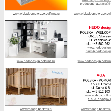
www.sklep.euro-mat.
producentmateracy@int
www.elblaskiematerace.polfirms.ru
www.elblaskiematerace.pol
HEDO desig
POLSKA - WIELKO
60-185 Skórze
ul. Wiśniowa 4
tel.: +48 502 262
www.hedodesign.
biuro@hedodesign
www.hedodesign.polfirms.ru
www.hedodesign.polfirm
AGA
POLSKA - POMOR
77-330 Czarn
ul. Dolna 6 B
tel.: +48 512 103
www.zodaga.polfirm
z_o_d_aga@o2.
www.zodaga.polfirms.ru
www.zodaga.polfirms