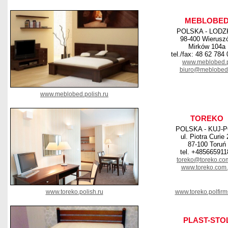
MEBLOBE
POLSKA - LODZ
98-400 Wierusz
Mirków 104a
tel./fax: 48 62 784
www.meblobed.
biuro@meblobed.
www.meblobed.polish.ru
TOREKO
POLSKA - KUJ-
ul. Piotra Curie 
87-100 Toruń
tel. +485665911
toreko@toreko.co
www.toreko.com.
www.toreko.polish.ru
www.toreko.polfirm
PLAST-STO