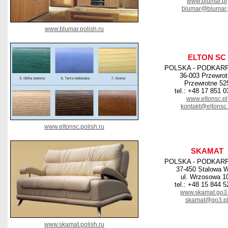
www.blumar.pl
blumar@blumar.
www.blumar.polish.ru
ELTON SC
POLSKA - PODKAR
36-003 Przewrot
Przewrotne 52
tel.: +48 17 851 0
www.eltonsc.pl
kontakt@eltonsc.
www.eltonsc.polish.ru
SKAMAT
POLSKA - PODKAR
37-450 Stalowa 
ul. Wrzosowa 1
tel.: +48 15 844 5
www.skamat.go3.
skamat@go3.p
www.skamat.polish.ru