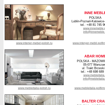
INNE MEBL
POLSKA
Lublin-Poznań-Katowic
tel.: +48 81 745 9
www.innemeble.
info@innemeble.
www.interier-mebel.polish.ru
www.interyer-mebli.polfi
ABAR HOM
POLSKA - MAZOWI
05-077 Warsza
ul. Trakt Brzeski
tel.: +48 698 689
www.mebleitalia.
info@mebleitalia.
www.mebleitalia.polish.ru
www.mebleitalia.polfir
BALTER CRA