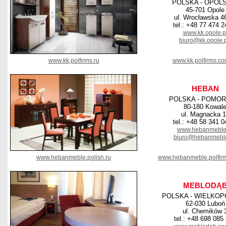
POLSKA - OPOL
45-701 Opole
ul. Wrocławska 4
tel.: +48 77 474 2
www.kk.opole.p
biuro@kk.opole.
www.kk.polfirms.ru
www.kk.polfirms.co
HEBAN
POLSKA - POMOR
80-180 Kowal
ul. Magnacka 
tel.: +48 58 341 0
www.hebanmeble
biuro@hebanmeble
www.hebanmeble.polish.ru
www.hebanmeble.polfir
MEBLODĄ
POLSKA - WIELKOP
62-030 Luboń
ul. Chemików 
tel.: +48 698 085