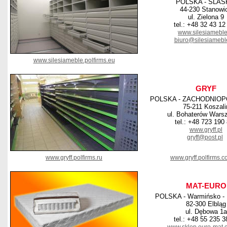
POLSKA - SLAS
44-230 Stanowi
ul. Zielona 9
tel.: +48 32 43 12
www.silesiameble
biuro@silesiamebl
www.silesiameble.polfirms.eu
GRYF
POLSKA - ZACHODNIO
75-211 Koszali
ul. Bohaterów Wars
tel.: +48 723 190
www.gryff.pl
gryff@post.pl
www.gryff.polfirms.ru
www.gryff.polfirms.
MAT-EURO
POLSKA - Warmińsko - 
82-300 Elbląg
ul. Dębowa 1a
tel.: +48 55 235 3