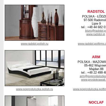
RADSTOL
POLSKA - ŁÓDZ
97-500 Radoms
Lipie 9
tel.: +48 44 682 0
biuro@radstol.p
www.radstol.pl
www.radstol.polish.ru
www.radstol.polfirms
ARM
POLSKA - MAZOWI
05-462 Wiązow
Majdan 88
tel.: +48 22 499 4
arm@poprostulozka
www.prostokrawati
www.poprostulozka.polish.ru
www.poprostulozka.polfi
NOCLAF