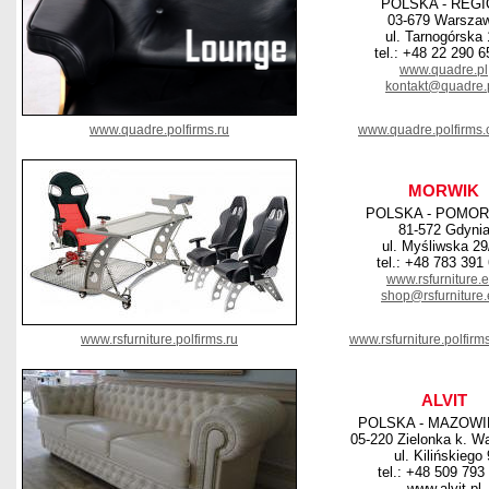
POLSKA - REG
03-679 Warsza
ul. Tarnogórska
tel.: +48 22 290 6
www.quadre.pl
kontakt@quadre.
www.quadre.polfirms.ru
www.quadre.polfirms
MORWIK
POLSKA - POMOR
81-572 Gdyni
ul. Myśliwska 29
tel.: +48 783 391
www.rsfurniture.
shop@rsfurniture
www.rsfurniture.polfirms.ru
www.rsfurniture.polfir
ALVIT
POLSKA - MAZOWI
05-220 Zielonka k. W
ul. Kilińskiego 
tel.: +48 509 793
www.alvit.pl