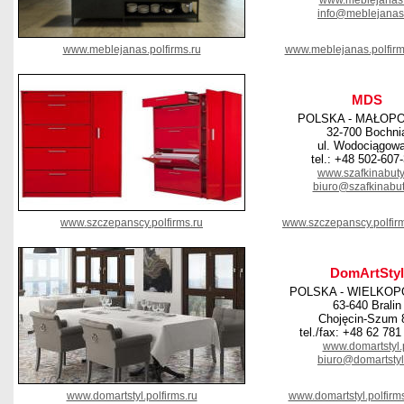
www.meblejanas.
info@meblejanas
www.meblejanas.polfirms.ru
www.meblejanas.polfir
MDS
POLSKA - MAŁOP
32-700 Bochni
ul. Wodociągow
tel.: +48 502-607
www.szafkinabuty
biuro@szafkinabut
www.szczepanscy.polfirms.ru
www.szczepanscy.polfir
DomArtStyl
POLSKA - WIELKOP
63-640 Bralin
Chojęcin-Szum 
tel./fax: +48 62 781
www.domartstyl.
biuro@domartstyl
www.domartstyl.polfirms.ru
www.domartstyl.polfirm