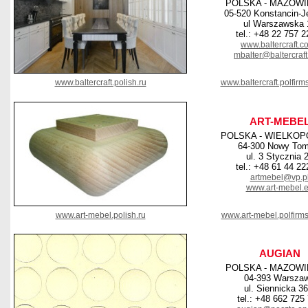
POLSKA - MAZOWI
05-520 Konstancin-J
ul Warszawska 
tel.: +48 22 757 2
www.baltercraft.c
mbalter@baltercraf
www.baltercraft.polish.ru
www.baltercraft.polfir
ART-MEBE
POLSKA - WIELKOP
64-300 Nowy Tom
ul. 3 Stycznia 
tel.: +48 61 44 22
artmebel@vp.p
www.art-mebel.
www.art-mebel.polish.ru
www.art-mebel.polfirm
AUGIAN
POLSKA - MAZOWI
04-393 Warsza
ul. Siennicka 36
tel.: +48 662 725