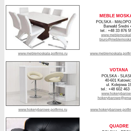
MEBLE MOSK
POLSKA - MAŁOPO
Barwałd Średni 
tel.: +48 33 876 5
www.meblemoskal
biuro@meblemoskal
www.meblemoskala.polfirms.ru
www.meblemoskala.polfi
VOTANA
POLSKA - SLAS
40-601 Katowi
ul. Kolejowa 1
tel.: +48 602 463
www.hokerybarowe
hokerybarowe@gmai
www.hokerybarowe.polfirms.ru
www.hokerybarowe.polfi
QUADRE