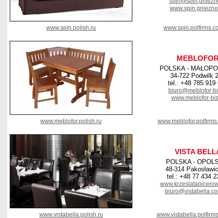
spin@spin.gniezno
www.spin.gniezno
www.spin.polish.ru
www.spin.polfirms.c
MEBLOFO
POLSKA - MAŁOPO
34-722 Podwilk 
tel.: +48 785 919
biuro@meblofor-bi
www.meblofor-bis
www.meblofor.polish.ru
www.meblofor.polfirms
VISTA BELL
POLSKA - OPOL
48-314 Pakosławic
tel.: +48 77 434 2
www.krzeslatapicero
biuro@vistabella.co
www.vistabella.polish.ru
www.vistabella.polfirm