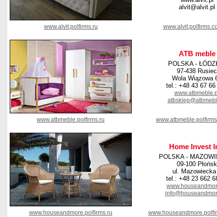
alvit@alvit.pl
www.alvit.polfirms.ru
www.alvit.polfirms.
ATB meble
POLSKA - ŁÓDZ
97-438 Rusiec
Wola Wiązowa 
tel.: +48 43 67 66
www.atbmeble.p
atbsklep@atbmebl
www.atbmeble.polfirms.ru
www.atbmeble.polfirm
Home Invest I
POLSKA - MAZOWI
09-100 Płońsk
ul. Mazowiecka
tel.: +48 23 662 6
www.houseandmor
info@houseandmor
www.houseandmore.polfirms.ru
www.houseandmore.polfi