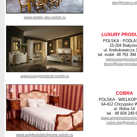
eko@indeco.pl
www.meble-eko.polish.ru
LUXURY PROD
POLSKA - PODLA
15-204 Białyst
ul. Andrukiewicza 
tel. mobil: 48 791 394
www.luxuryproduct
biuro@luxuryproduc
www.luxuryproducts.polish.ru
COBRA
POLSKA - WIELKO
64-412 Chrzypsko W
ul. Rolna 14
tel.: 48 604 249 
www.antykimeblestyl
cobra.bw@gmail.
www.antykimeblestylowe.polish.ru