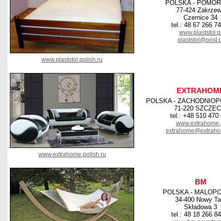
POLSKA - POMOR
77-424 Zakrze
Czernice 34
tel.: 48 67 266 7
www.plaststol.p
plaststol@post.p
www.plaststol.polish.ru
EXTRAHOM
POLSKA - ZACHODNIO
71-220 SZCZEC
tel.: +48 510 470
www.extrahome.
extrahome@extraho
www.extrahome.polish.ru
BM
POLSKA - MALOP
34-400 Nowy Ta
Składowa 3
tel.: 48 18 266 8