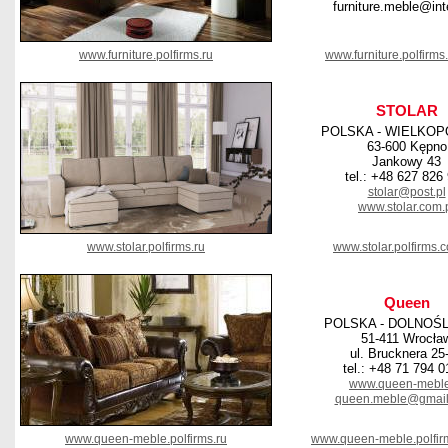
furniture.meble@inte
www.furniture.polfirms.ru
www.furniture.polfirm
STOLAR
POLSKA - WIELKOP
63-600 Kępno
Jankowy 43
tel.: +48 627 826
stolar@post.pl
www.stolar.com.
www.stolar.polfirms.ru
www.stolar.polfirms.
Queen
POLSKA - DOLNOŚ
51-411 Wrocła
ul. Brucknera 25
tel.: +48 71 794 0
www.queen-meble
queen.meble@gmail
www.queen-meble.polfirms.ru
www.queen-meble.polfir