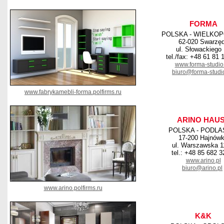
FORMA
POLSKA - WIELKO
62-020 Swarzę
ul. Słowackiego
tel./fax: +48 61 81 
www.forma-studio.
biuro@forma-studio
www.fabrykamebli-forma.polfirms.ru
ARINO HAU
POLSKA - PODLA
17-200 Hajnów
ul. Warszawska 
tel.: +48 85 682 3
www.arino.pl
biuro@arino.pl
www.arino.polfirms.ru
K&K