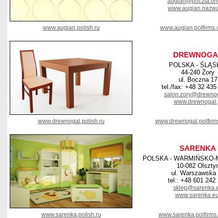
augian@poczta.one
www.augian.nazwa
www.augian.polish.ru
www.augian.polfirms
DREWNOGA
POLSKA - ŚLĄS
44-240 Żory
ul. Boczna 17
tel./fax: +48 32 435
salon.zory@drewnog
www.drewnogal.
www.drewnogal.polish.ru
www.drewnogal.polfirm
SARENKA
POLSKA - WARMIŃSKO-
10-082 Olszty
ul. Warszawska
tel.: +48 601 242
sklep@sarenka.
www.sarenka.e
www.sarenka.polish.ru
www.sarenka.polfirms