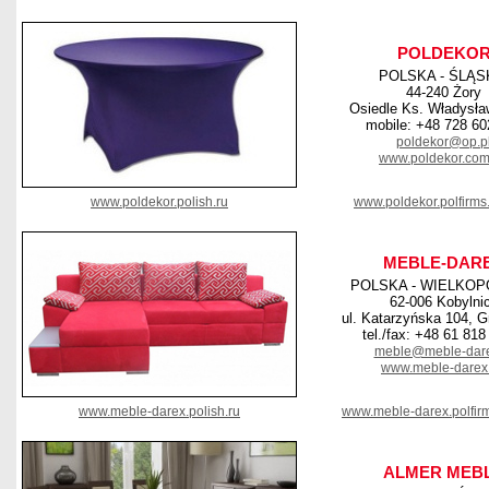
POLDEKO
POLSKA - ŚLĄS
44-240 Żory
Osiedle Ks. Władysł
mobile: +48 728 60
poldekor@op.p
www.poldekor.com
www.poldekor.polish.ru
www.poldekor.polfirms
MEBLE-DAR
POLSKA - WIELKOP
62-006 Kobylni
ul. Katarzyńska 104, 
tel./fax: +48 61 818
meble@meble-dare
www.meble-darex.
www.meble-darex.polish.ru
www.meble-darex.polfir
ALMER MEB