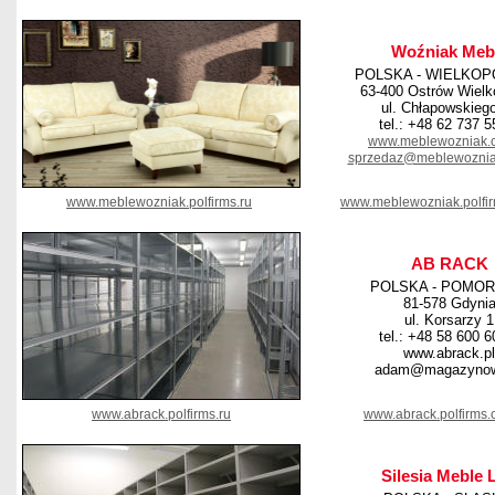
Woźniak Meb
POLSKA - WIELKOP
63-400 Ostrów Wielk
ul. Chłapowskieg
tel.: +48 62 737 5
www.meblewozniak.
sprzedaz@meblewoznia
www.meblewozniak.polfirms.ru
www.meblewozniak.polfi
AB RACK
POLSKA - POMOR
81-578 Gdyni
ul. Korsarzy 1
tel.: +48 58 600 6
www.abrack.pl
adam@magazynow
www.abrack.polfirms.ru
www.abrack.polfirms
Silesia Meble 