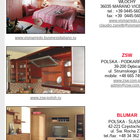
WŁOCHY
36035 MARANO VIC
tel.: +39 0445-56
fax: +39 0445-56
www.vismarredo.
claudio.zanetti@visma
www.vismarredo.businessitaliano.ru
ZSW
POLSKA - PODKAR
39-200 Dębica
ul. Strumskiego 
mobile: +48 665 74
www.zsw.com.p
admin@zsw.com.
www.zsw.polish.ru
BLUMAR
POLSKA - ŚLĄS
42-221 Częstoch
ul. Św. Rocha 2
tel./fax: +48 34 362