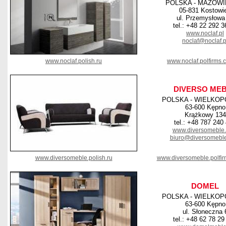
POLSKA - MAZOWI
05-831 Kostowi
ul. Przemysłowa
tel.: +48 22 292 3
www.noclaf.pl
noclaf@noclaf.p
www.noclaf.polish.ru
www.noclaf.polfirms.
DIVERSO ME
POLSKA - WIELKOP
63-600 Kępno
Krążkowy 134
tel.: +48 787 240
www.diversomeble
biuro@diversomebl
www.diversomeble.polish.ru
www.diversomeble.polfi
DOMEL
POLSKA - WIELKOP
63-600 Kępno
ul. Słoneczna 
tel.: +48 62 78 29