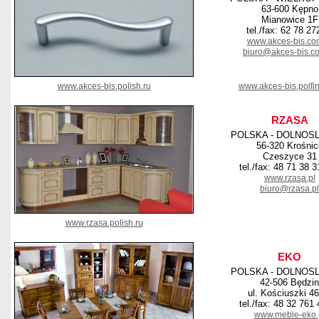
63-600 Kępno
Mianowice 1F
tel./fax: 62 78 27
www.akces-bis.co
biuro@akces-bis.c
www.akces-bis.polish.ru
www.akces-bis.polfi
RZASA
POLSKA - DOLNOS
56-320 Krośnic
Czeszyce 31
tel./fax: 48 71 38 
www.rzasa.pl
biuro@rzasa.pl
www.rzasa.polish.ru
EKO
POLSKA - DOLNOS
42-506 Będzin
ul. Kościuszki 46
tel./fax: 48 32 761
www.meble-eko.