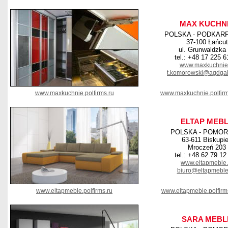
MAX KUCHN
POLSKA - PODKAR
37-100 Łańcut
ul. Grunwaldzka
tel.: +48 17 225 6
www.maxkuchnie.
t.komorowski@agdgali
www.maxkuchnie.polfirms.ru
www.maxkuchnie.polfir
ELTAP MEB
POLSKA - POMOR
63-611 Biskupi
Mroczeń 203
tel.: +48 62 79 12
www.eltapmeble.
biuro@eltapmeble
www.eltapmeble.polfirms.ru
www.eltapmeble.polfir
SARA MEBL