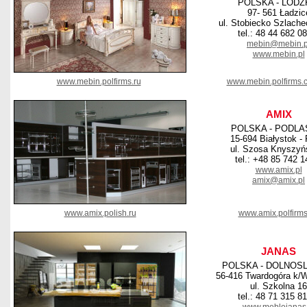
POLSKA - LODZ
97- 561 Ładzic
ul. Stobiecko Szlache
tel.: 48 44 682 0
mebin@mebin.p
www.mebin.pl
www.mebin.polfirms.ru
www.mebin.polfirms.
AMIX
POLSKA - PODLA
15-694 Białystok - 
ul. Szosa Knyszyń
tel.: +48 85 742 1
www.amix.pl
amix@amix.pl
www.amix.polish.ru
www.amix.polfirms
JANAS
POLSKA - DOLNOS
56-416 Twardogóra k/W
ul. Szkolna 16
tel.: 48 71 315 8