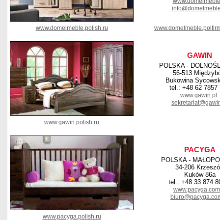
www.domelmeble
info@domelmeble
www.domelmeble.polish.ru
www.domelmeble.polfir
GAWIN
POLSKA - DOLNOŚ
56-513 Międzyb
Bukowina Sycows
tel.: +48 62 7857
www.gawin.pl
sekretariat@gawin
www.gawin.polish.ru
PACYGA
POLSKA - MAŁOPO
34-206 Krzesz
Kuków 86a
tel.: +48 33 874 8
www.pacyga.com.
biuro@pacyga.com
www.pacyga.polish.ru