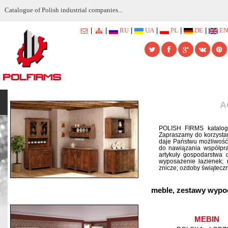
Catalogue of Polish industrial companies...
|
|
RU
|
UA
|
PL
|
DE
|
EN
A
POLISH FIRMS katalog 
Zapraszamy do korzystan
daje Państwu możliwość 
do nawiązania współpr
artykuły gospodarstwa 
wyposażenie łazienek; 
znicze; ozdoby świąteczn
meble, zestawy wypo
MEBIN