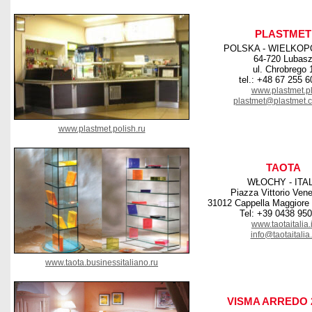
PLASTMET
POLSKA - WIELKOP
64-720 Lubas
ul. Chrobrego 
tel.: +48 67 255 6
www.plastmet.p
plastmet@plastmet.
www.plastmet.polish.ru
TAOTA
WŁOCHY - ITA
Piazza Vittorio Vene
31012 Cappella Maggiore (
Tel: +39 0438 95
www.taotaitalia.i
info@taotaitalia.
www.taota.businessitaliano.ru
VISMA ARREDO 