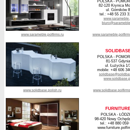
POLSKA - POMOR
82-120 Krynica Mo
ul. Górników 8
tel.: +48 55 233 3
www.sarameble.
biuro@sarameble
www.sarameble.polfirms.ru
www.sarameble.polfirm
SOLIDBAS
POLSKA - POMOR
81-537 Gdyni
ul. Łużycka 1/
mobile: +48 606 34
solidbase@solidba
www.solidbase.p
www.solidbase.polish.ru
www.solidbase.polfirm
FURNITUR
POLSKA - ŁÓDZ
98-420 Nowy Ochędz
tel.: +48 880 059
www.furniture.polfi